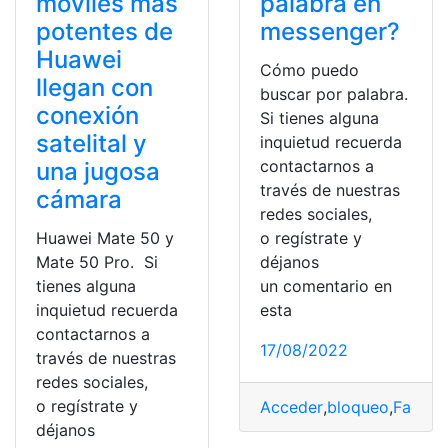
móviles más
palabra en
potentes de
messenger?
Huawei
Cómo puedo
llegan con
buscar por palabra.
conexión
Si tienes alguna
satelital y
inquietud recuerda
contactarnos a
una jugosa
través de nuestras
cámara
redes sociales,
Huawei Mate 50 y
o regístrate y
Mate 50 Pro. Si
déjanos
tienes alguna
un comentario en
inquietud recuerda
esta
contactarnos a
17/08/2022
través de nuestras
redes sociales,
o regístrate y
Acceder
,
bloqueo
,
Faceb
déjanos