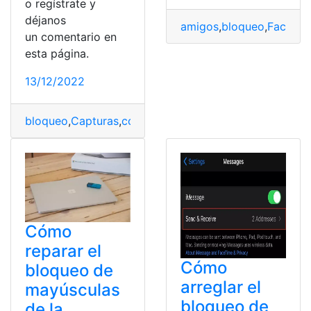
o regístrate y
déjanos
amigos
,
bloqueo
,
Facebo
un comentario en
esta página.
13/12/2022
bloqueo
,
Capturas
,
compartirlas
,
Lectores
,
Pantalla
,
twee
Cómo
reparar el
Cómo
bloqueo de
arreglar el
mayúsculas
bloqueo de
de la