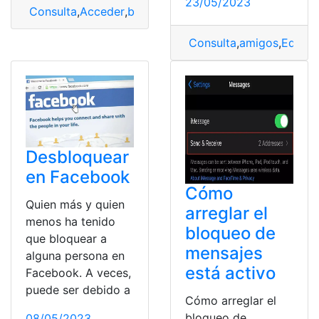
23/05/2023
Consulta
,
Acceder
,
bloqueo
,
Error
,
RARBG
Consulta
,
amigos
,
Editar
,
Desbloquear
en Facebook
Cómo
Quien más y quien
arreglar el
menos ha tenido
bloqueo de
que bloquear a
mensajes
alguna persona en
está activo
Facebook. A veces,
puede ser debido a
Cómo arreglar el
bloqueo de
08/05/2023