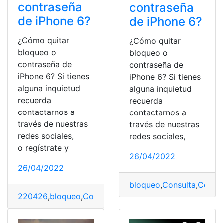
contraseña
contraseña
de iPhone 6?
de iPhone 6?
¿Cómo quitar
¿Cómo quitar
bloqueo o
bloqueo o
contraseña de
contraseña de
iPhone 6? Si tienes
iPhone 6? Si tienes
alguna inquietud
alguna inquietud
recuerda
recuerda
contactarnos a
contactarnos a
través de nuestras
través de nuestras
redes sociales,
redes sociales,
o regístrate y
26/04/2022
26/04/2022
bloqueo
,
Consulta
,
Consul
220426
,
bloqueo
,
Consulta
,
Consulta online
,
Iphone
,
Quit