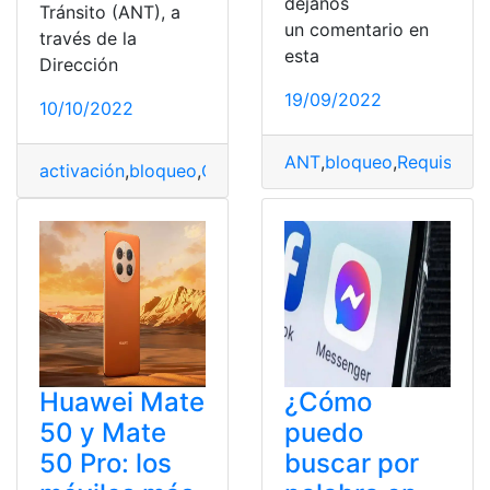
déjanos
Tránsito (ANT), a
un comentario en
través de la
esta
Dirección
19/09/2022
10/10/2022
ANT
,
bloqueo
,
Requisitos
,
activación
,
bloqueo
,
Clonado
,
Gemelo
,
Noticias
,
Vehículo
Huawei Mate
¿Cómo
50 y Mate
puedo
50 Pro: los
buscar por