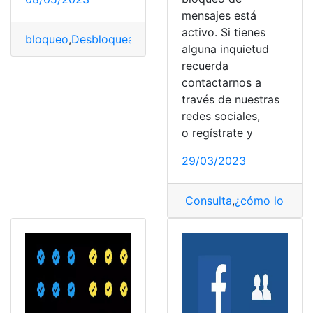
mensajes está
activo. Si tienes
bloqueo
,
Desbloquear
,
Facebook
,
Mensajes
,
Perfil
,
Usuar
alguna inquietud
recuerda
contactarnos a
través de nuestras
redes sociales,
o regístrate y
29/03/2023
Consulta
,
¿cómo lo hag