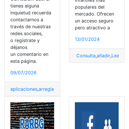
tienes alguna
populares del
inquietud recuerda
mercado. Ofrecen
contactarnos a
un acceso seguro
través de nuestras
pero atractivo a
redes sociales,
13/01/2024
o regístrate y
déjanos
un comentario en
Consulta
,
añadir
,
Leapfro
esta página.
09/07/2026
aplicaciones
,
arreglar
,
bloqueo
,
Celular
,
Internet
,
Mensaje
,