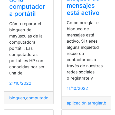
mensajes
computador
está activo
a portátil
Cómo arreglar el
Cómo reparar el
bloqueo de
bloqueo de
mensajes está
mayúsculas de la
activo. Si tienes
computadora
alguna inquietud
portátil. Las
recuerda
computadoras
contactarnos a
portátiles HP son
través de nuestras
conocidas por ser
redes sociales,
una de
o regístrate y
21/10/2022
11/10/2022
bloqueo
,
computadora
,
mayúsculas
,
Portátil
,
Reparar
aplicación
,
arreglar
,
bloq