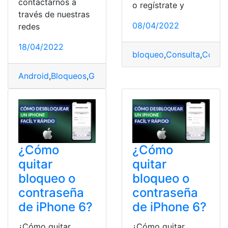
contactarnos a
o regístrate y
través de nuestras
08/04/2022
redes
18/04/2022
bloqueo
,
Consulta
,
Consul
Android
,
Bloqueos
,
Gift
,
Pantalla
,
poner
¿Cómo
¿Cómo
quitar
quitar
bloqueo o
bloqueo o
contraseña
contraseña
de iPhone 6?
de iPhone 6?
¿Cómo quitar
¿Cómo quitar