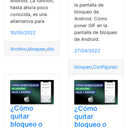
Android. La función,
la pantalla de
hasta ahora poco
bloqueo de
conocida, es una
Android. Cómo
alternativa para
poner GIF en la
pantalla de bloqueo
10/05/2022
de Android.
Archivo
,
bloqueo
,
dispositivo
,
Pantalla
,
Redes sociales
27/04/2022
bloqueo
,
Configuración
,
D
¿Cómo
¿Cómo
quitar
quitar
bloqueo o
bloqueo o