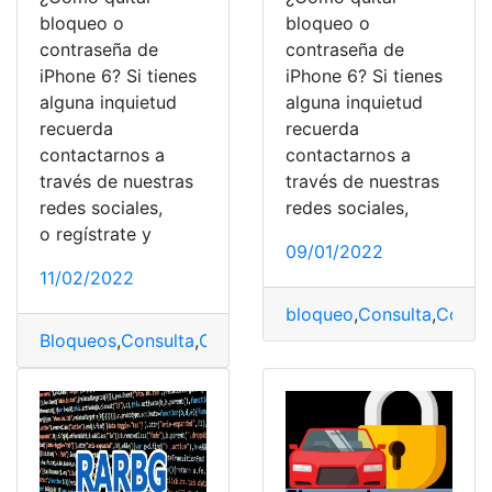
bloqueo o
bloqueo o
contraseña de
contraseña de
iPhone 6? Si tienes
iPhone 6? Si tienes
alguna inquietud
alguna inquietud
recuerda
recuerda
contactarnos a
contactarnos a
través de nuestras
través de nuestras
redes sociales,
redes sociales,
o regístrate y
09/01/2022
11/02/2022
bloqueo
,
Consulta
,
Consul
Bloqueos
,
Consulta
,
Consulta online
,
Iphone
,
Quitar