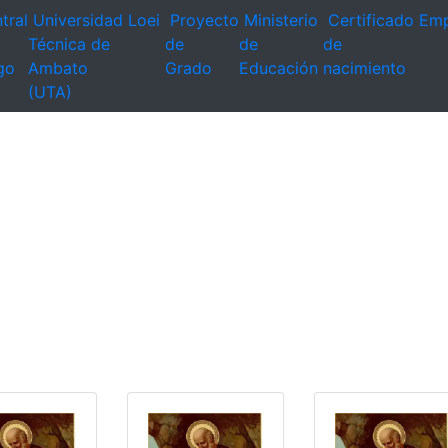
tral
Universidad
Loei
Proyecto
Ministerio
Certificado
Emp
Técnica de
de
de
de
go
Ambato
Grado
Educación
nacimiento
(UTA)