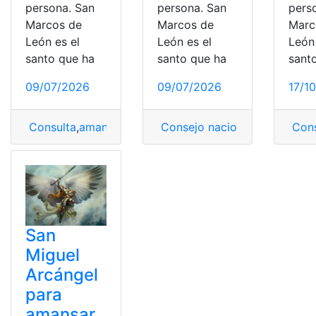
persona. San
persona. San
pers
Marcos de
Marcos de
Marc
León es el
León es el
León 
santo que ha
santo que ha
sant
09/07/2026
09/07/2026
17/1
Consulta
,
amansar
,
Novena
Consejo nacional electoral
,
Oración para amansar cará
Cons
,
a
San
Miguel
Arcángel
para
amansar