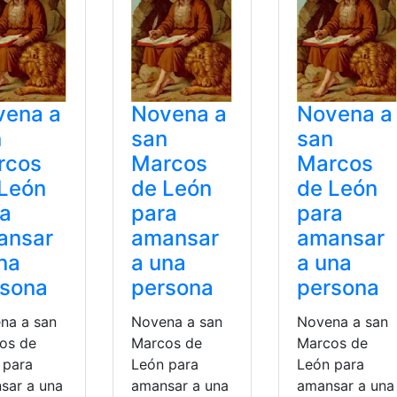
vena a
Novena a
Novena a
n
san
san
rcos
Marcos
Marcos
 León
de León
de León
ra
para
para
ansar
amansar
amansar
na
a una
a una
rsona
persona
persona
na a san
Novena a san
Novena a san
os de
Marcos de
Marcos de
 para
León para
León para
sar a una
amansar a una
amansar a una