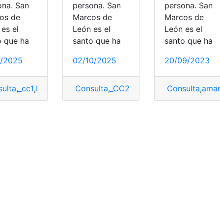
ona. San
persona. San
persona. San
os de
Marcos de
Marcos de
es el
León es el
León es el
o que ha
santo que ha
santo que ha
0/2025
02/10/2025
20/09/2023
cter
ulta
mansar
,
San Marcos
,
_cc1
,
León
,
Novena
,
marcos
,
novena a San Marcos
Consulta
,
Novena
,
,
san Marco
_CC2
,
amansar
,
San Marcos
,
Consulta
Amansar el car
,
aman