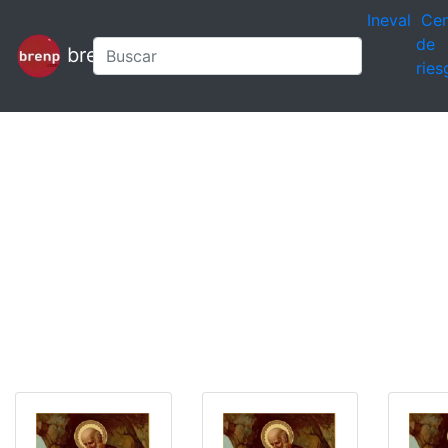
Ineval
Cen
de
brenp
ries