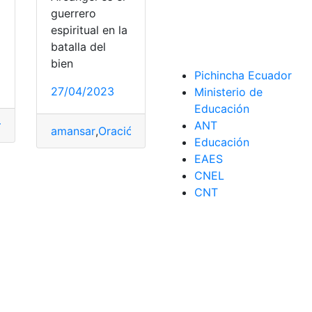
guerrero
espiritual en la
batalla del
bien
Pichincha Ecuador
27/04/2023
Ministerio de
Educación
ANT
ácter
sar
,
Novena
,
Novena
,
Oración para amansar carácter
,
novena a San Marcos
,
San Marcos
amansar
,
Oración a San Miguel Arcángel
,
Oración 
Educación
EAES
CNEL
CNT