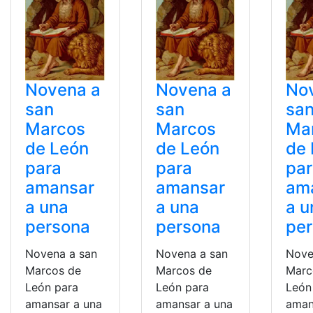
Novena a
Novena a
No
san
san
sa
Marcos
Marcos
Ma
de León
de León
de
para
para
pa
amansar
amansar
am
a una
a una
a u
persona
persona
pe
Novena a san
Novena a san
Nove
Marcos de
Marcos de
Marc
León para
León para
León
amansar a una
amansar a una
aman