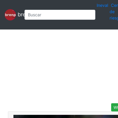
Ineval
Cen
de
brenp
ries
Wh