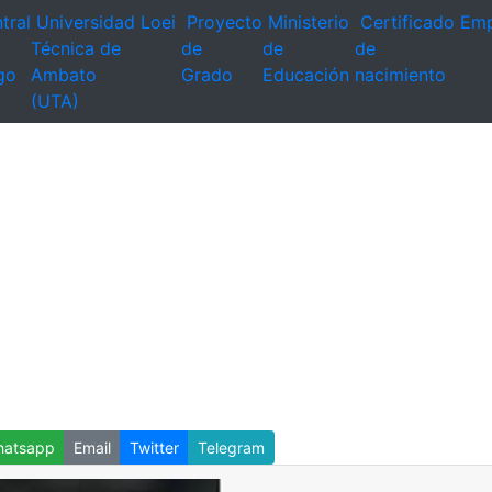
tral
Universidad
Loei
Proyecto
Ministerio
Certificado
Emp
Técnica de
de
de
de
go
Ambato
Grado
Educación
nacimiento
(UTA)
atsapp
Email
Twitter
Telegram