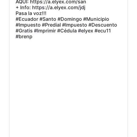
AQUÍ: https://a.elyex.com/san
+ Info: https://a.elyex.com/jdj
Pasa la voz!!!
#Ecuador #Santo #Domingo #Municipio
#Impuesto #Predial #Impuesto #Descuento
#Gratis #Imprimir #Cédula #elyex #ecu11
#brenp