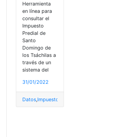
Herramienta
en línea para
consultar el
Impuesto
Predial de
Santo
Domingo de
los Tsáchilas a
través de un
sistema del
31/01/2022
Datos
,
Impuesto
,
Santo Domingo
,
Tsáchilas
najes históricos
,
Santo Domingo