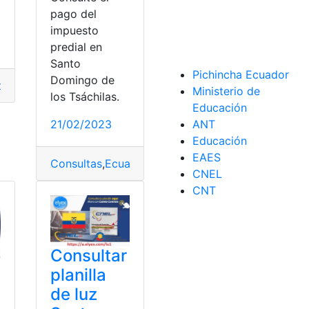
pago del
impuesto
predial en
Santo
Pichincha Ecuador
Domingo de
ción
,
Atención a Clientes
,
Atención al cliente
,
notaría
,
Santo D
lla de luz
Ministerio de
los Tsáchilas.
Educación
21/02/2023
ANT
Educación
EAES
o
,
Impuesto
Consultas
,
Impuesto Predial
,
Ecuador
,
Predial Santo Domingo
,
Predial Santo Domingo
,
Santo 
,
Santo
CNEL
CNT
Consultar
planilla
de luz