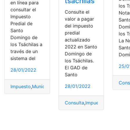
tsáchilas
en línea para
los T
consultar el
Consulte el
Nota
Impuesto
valor a pagar
Sant
Predial de
del impuesto
Domi
Santo
predial
los T
Domingo de
actualizado
La N
los Tsáchilas a
2022 en Santo
Sant
través de un
Domingo de
Domi
sistema del
los Tsáchilas.
25/0
El GAD de
28/01/2022
Santo
Cons
28/01/2022
Impuesto
,
Municipio
,
Predial
,
Santo Domingo
,
Tsáchilas
Consulta
,
Impuesto
,
Predial
,
Sa