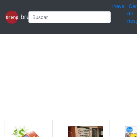
Ineval
Cen
de
brenp
ries