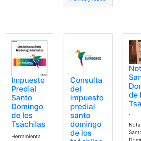
Not
Sa
Impuesto
Consulta
Do
Predial
del
de 
Santo
impuesto
Tsa
Domingo
predial
.
de los
santo
Tsáchilas
domingo
Nota
de los
Sant
Herramienta
Domi