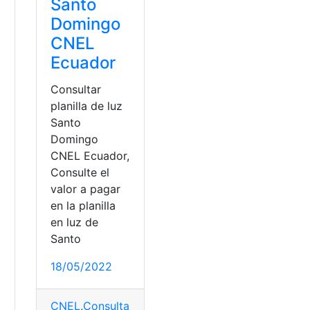
Santo
Domingo
CNEL
Ecuador
Consultar
planilla de luz
Santo
Domingo
CNEL Ecuador,
Consulte el
valor a pagar
en la planilla
en luz de
Santo
e luz CNEL EP
,
Consultas
,
Ecuador
18/05/2022
CNEL
,
Consultas
,
Ecuador
,
Planilla luz eléctrica
,
top