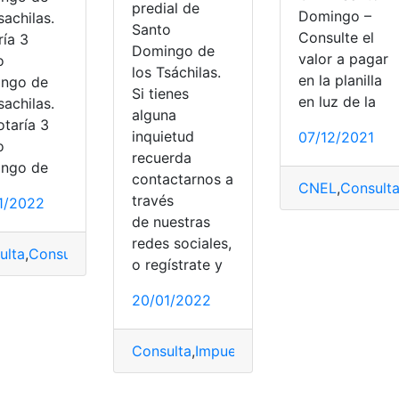
predial de
Domingo –
sachilas.
Santo
Consulte el
ría 3
Domingo de
valor a pagar
o
los Tsáchilas.
en la planilla
ngo de
Si tienes
en luz de la
sachilas.
alguna
otaría 3
inquietud
07/12/2021
o
recuerda
ngo de
contactarnos a
CNEL
,
Consult
través
1/2022
de nuestras
redes sociales,
ulta
,
Consultas
,
Ecuador
,
Herramientas Ecuador
,
Notarias
o regístrate y
20/01/2022
nto Domingo
,
Valores
Consulta
,
Impuesto Predial
,
Impuestos
,
P