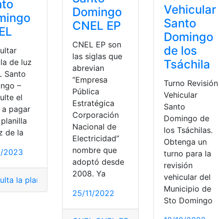
nto
Vehicular
Domingo
mingo
Santo
CNEL EP
EL
Domingo
CNEL EP son
de los
ultar
las siglas que
lla de luz
Tsáchila
abrevian
 Santo
“Empresa
Turno Revisión
ngo –
Pública
Vehicular
lte el
Estratégica
Santo
r a pagar
Corporación
Domingo de
 planilla
Nacional de
los Tsáchilas.
z de la
Electricidad”
Obtenga un
nombre que
1/2023
turno para la
adoptó desde
revisión
2008. Ya
vehicular del
lta la planilla
,
Consulta planilla de luz
,
Consultar planilla d
Municipio de
25/11/2022
Sto Domingo