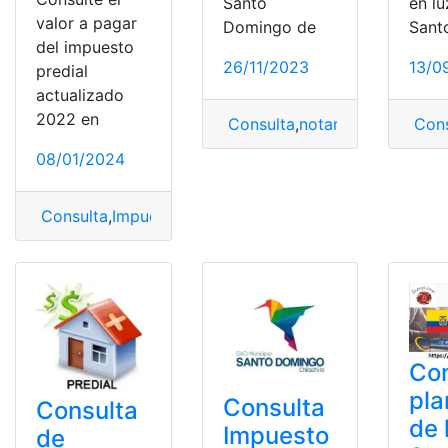
Santo
en lu
valor a pagar
Domingo de
Sant
del impuesto
26/11/2023
13/0
predial
actualizado
2022 en
Consulta
,
notaría
,
Santo Domi
Cons
08/01/2024
Consulta
,
Impuesto
,
Impuesto Predial
,
Santo Domingo de
Con
pla
Consulta
Consulta
de 
Impuesto
de