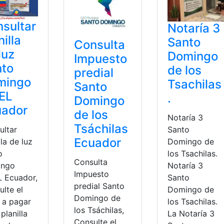
sultar
Notaría 3
nilla
Santo
Consulta
luz
Domingo
Impuesto
nto
de los
predial
mingo
Tsachilas
Santo
EL
.
Domingo
uador
de los
Notaría 3
Tsáchilas
Santo
ultar
Ecuador
Domingo de
lla de luz
los Tsachilas.
o
Consulta
Notaría 3
ingo
Impuesto
Santo
 Ecuador,
predial Santo
Domingo de
lte el
Domingo de
los Tsachilas.
r a pagar
los Tsáchilas,
La Notaría 3
 planilla
Consulte el