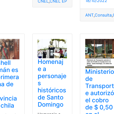
18/10/2022
CNEL
,
CNEL EP
,
Consulta planilla de luz
,
ANT
,
Consulta
,
Santo Domingo
Homenaj
hell
e a
mán es
Ministerio
personaje
primera
de
s
na de
Transport
históricos
e autorizó
de Santo
vincia
el cobro
Domingo
chila
de $ 0,50