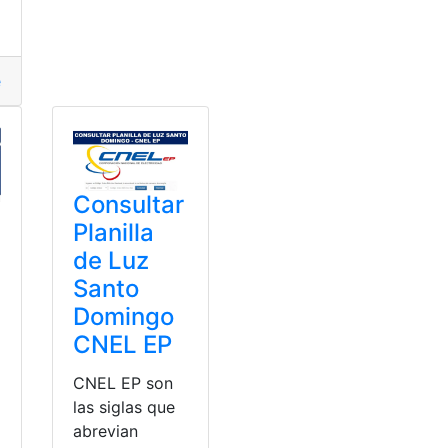
erio de Transporte y Obras Públicas
,
Peajes
,
Santo Domingo
,
Consultar
Planilla
de Luz
Santo
Domingo
CNEL EP
CNEL EP son
las siglas que
abrevian