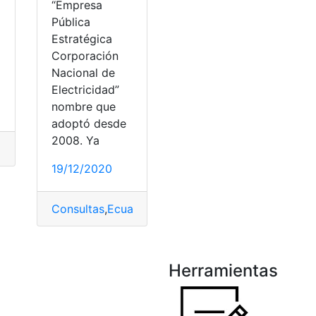
“Empresa
Pública
Estratégica
Corporación
Nacional de
Electricidad”
nombre que
adoptó desde
2008. Ya
a
,
Consulta online
,
Ecuador
,
Herramientas
,
Planilla Luz
,
top2
19/12/2020
Consultas
,
Ecuador
,
Herramientas Ecuador
,
Planilla
Herramientas
agos
,
Santo Domingo