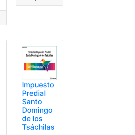
consultar
,
consultar planilla
,
Consultar planilla de luz
Consulta online
,
Revisión vehicular
,
Santo Domingo
Impuesto
Predial
Santo
Domingo
de los
Tsáchilas