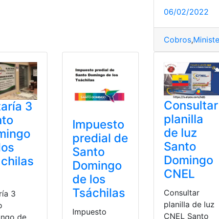
06/02/2022
Cobros
,
Minist
Consultar
aría 3
planilla
nto
Impuesto
de luz
mingo
predial de
Santo
los
Santo
Domingo
chilas
Domingo
CNEL
de los
Tsáchilas
Consultar
ría 3
planilla de luz
o
Impuesto
CNEL Santo
ngo de