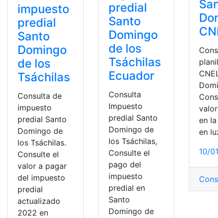
Sa
predial
impuesto
Do
Santo
predial
CN
Domingo
Santo
de los
Domingo
Cons
Tsáchilas
de los
plani
CNEL
Ecuador
Tsáchilas
Domi
Consulta
Consulta de
Consu
Impuesto
impuesto
valo
predial Santo
predial Santo
en la
Domingo de
Domingo de
en lu
los Tsáchilas,
los Tsáchilas.
10/0
Consulte el
Consulte el
pago del
valor a pagar
impuesto
del impuesto
Consu
predial en
predial
Santo
actualizado
Domingo de
2022 en