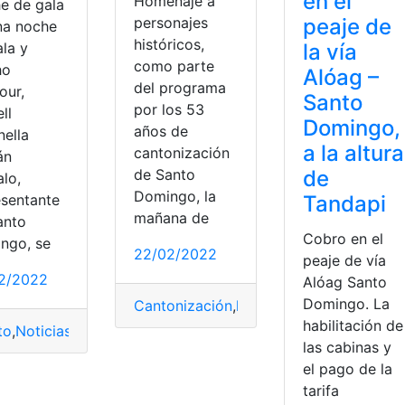
en el
Homenaje a
e de gala
peaje de
personajes
na noche
históricos,
la vía
ala y
como parte
ho
Alóag –
del programa
our,
Santo
por los 53
ll
Domingo,
años de
nella
a la altura
cantonización
án
de
de Santo
alo,
Domingo, la
Tandapi
esentante
mañana de
anto
Cobro en el
ngo, se
22/02/2022
peaje de vía
2/2022
Alóag Santo
Domingo. La
Cantonización
,
homenaje
,
Noticias
,
perso
habilitación de
to
,
Noticias
,
reina
,
Santo Domingo
,
top1
las cabinas y
el pago de la
tarifa
icias
,
Santo Domingo