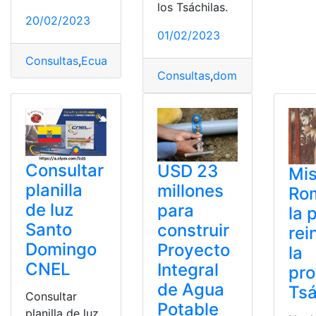
los Tsáchilas.
20/02/2023
01/02/2023
Consultas
,
Ecuador
,
Santo Domingo
Consultas
,
domingo
,
Ecuador
,
Consultar
USD 23
Mis
planilla
millones
Ro
de luz
para
la 
Santo
construir
rei
Domingo
Proyecto
la
CNEL
Integral
pro
de Agua
Tsá
Consultar
Potable
planilla de luz