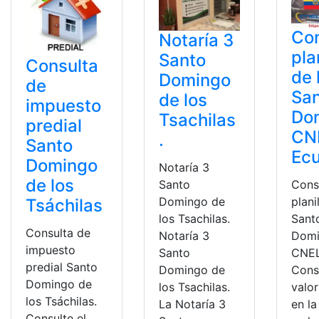
Con
Notaría 3
pla
Santo
Consulta
de 
Domingo
de
Sa
de los
impuesto
Do
Tsachilas
predial
CN
.
Santo
Ec
Domingo
Notaría 3
de los
Santo
Cons
Domingo de
plani
Tsáchilas
los Tsachilas.
Sant
Consulta de
Notaría 3
Dom
impuesto
Santo
CNEL
predial Santo
Domingo de
Consu
Domingo de
los Tsachilas.
valo
los Tsáchilas.
La Notaría 3
en la
Consulte el