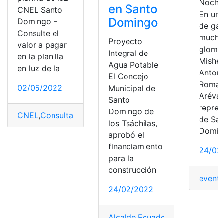
Noch
en Santo
CNEL Santo
En u
Domingo
Domingo –
de g
Consulte el
muc
Proyecto
valor a pagar
glom
Integral de
en la planilla
Mishe
Agua Potable
en luz de la
Anto
El Concejo
Rom
02/05/2022
Municipal de
Arév
Santo
repr
Domingo de
CNEL
,
Consulta
,
Consulta online
,
planilla
,
Planilla Luz
de S
los Tsáchilas,
Domi
aprobó el
financiamiento
24/0
para la
construcción
even
24/02/2022
Alcalde
,
Ecuador
,
Gobierno
,
Not