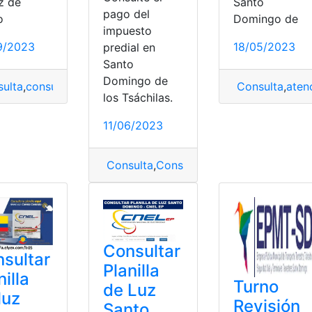
Santo
z de
pago del
Domingo de
o
impuesto
18/05/2023
9/2023
predial en
Santo
Domingo de
ngo
,
Santo Domingo de los Tsachilas.
Consulta
,
aten
ulta
,
consultar planilla
,
Consultar planilla de luz
,
planilla
,
plani
los Tsáchilas.
11/06/2023
 los Tsachilas.
Consulta
,
Consulta y Pago del Impuest
Consultar
sultar
Planilla
nilla
Turno
de Luz
luz
Revisión
Santo