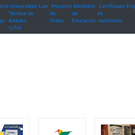
tral
Universidad
Loei
Proyecto
Ministerio
Certificado
Emp
Técnica de
de
de
de
go
Ambato
Grado
Educación
nacimiento
(UTA)