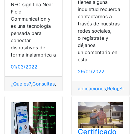
tienes alguna
NFC significa Near
inquietud recuerda
Field
contactarnos a
Communication y
través de nuestras
es una tecnología
redes sociales,
pensada para
o regístrate y
conectar
déjanos
dispositivos de
un comentario en
forma inalámbrica a
esta
01/03/2022
29/01/2022
¿Qué es?
,
Consultas
,
Etiquetas
,
NFC
,
Tecnología
,
usos
aplicaciones
,
Reloj
,
Smart
Certificado