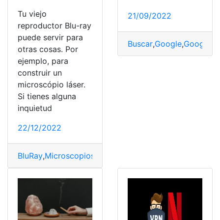
Tu viejo
21/09/2022
reproductor Blu-ray
puede servir para
Buscar
,
Google
,
Google L
otras cosas. Por
ejemplo, para
construir un
microscópio láser.
Si tienes alguna
inquietud
22/12/2022
BluRay
,
Microscopios
,
reproductor
,
usos