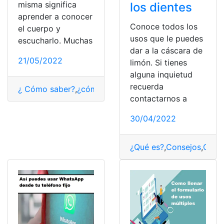
misma significa
los dientes
aprender a conocer
Conoce todos los
el cuerpo y
usos que le puedes
escucharlo. Muchas
dar a la cáscara de
21/05/2022
limón. Si tienes
alguna inquietud
recuerda
¿ Cómo saber?
,
¿cómo lo hago?
,
aprender
,
Brasier
,
Clas
contactarnos a
30/04/2022
¿Qué es?
,
Consejos
,
Consu