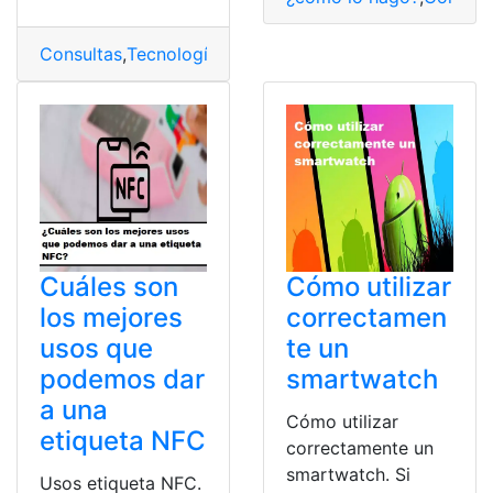
Consultas
,
Tecnología
,
Teléfono fijo
,
usos
,
WhatsApp
Cuáles son
Cómo utilizar
los mejores
correctamen
usos que
te un
podemos dar
smartwatch
a una
Cómo utilizar
etiqueta NFC
correctamente un
smartwatch. Si
Usos etiqueta NFC.