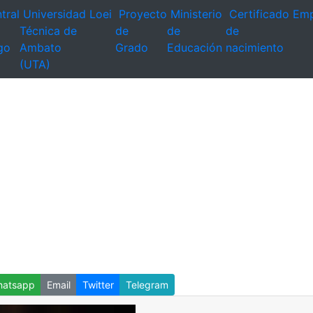
tral
Universidad
Loei
Proyecto
Ministerio
Certificado
Emp
Técnica de
de
de
de
go
Ambato
Grado
Educación
nacimiento
(UTA)
atsapp
Email
Twitter
Telegram