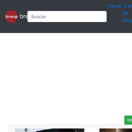
Ineval
Cen
de
brenp
ries
Wh