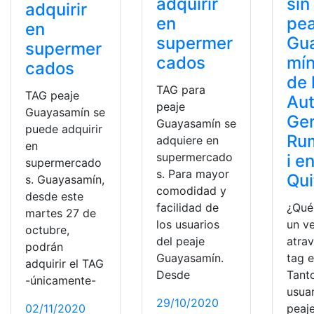
sin
adquirir
adquirir
pea
en
en
Gu
supermer
supermer
mín
cados
cados
de 
TAG para
TAG peaje
Aut
peaje
Guayasamín se
Gen
Guayasamín se
puede adquirir
Ru
adquiere en
en
supermercado
i e
supermercado
s. Para mayor
Qui
s. Guayasamín,
comodidad y
desde este
¿Qué
facilidad de
martes 27 de
un v
los usuarios
octubre,
atrav
del peaje
podrán
tag e
Guayasamín.
adquirir el TAG
Tant
Desde
-únicamente-
usuar
29/10/2020
peaj
02/11/2020