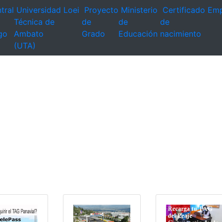
tral
Universidad
Loei
Proyecto
Ministerio
Certificado
Emp
Técnica de
de
de
de
go
Ambato
Grado
Educación
nacimiento
(UTA)