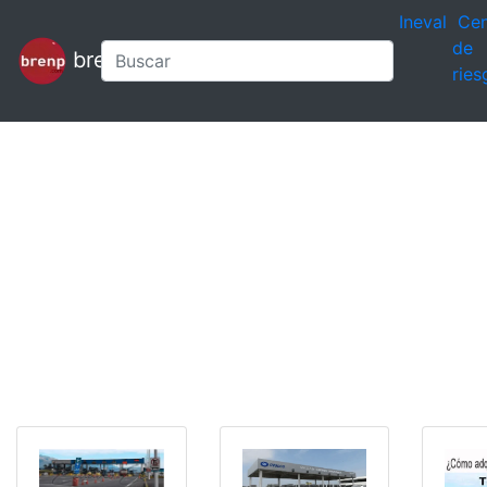
Ineval
Cen
de
brenp
ries