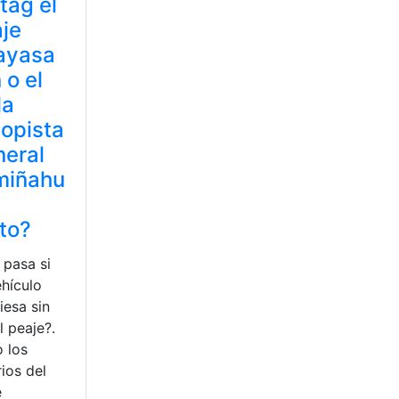
 tag el
je
ayasa
 o el
la
opista
eral
miñahu
n
to?
 pasa si
ehículo
iesa sin
l peaje?.
o los
ios del
e