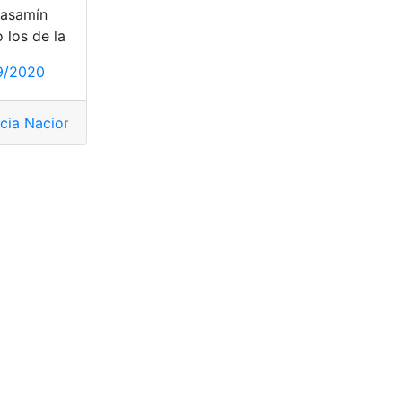
asamín
 los de la
tas Ecuador
,
Peaje
,
TAG Panavial
,
Tecnología
,
top2
je
,
TAG Panavial
,
Tecnología
,
top2
9/2020
cia Nacional de Tránsito
,
AMT
,
Consultas
,
Ecuador
,
Herramie