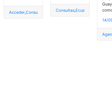
Guay
como
Consultas
,
Ecuador
,
Herramien
Acceder
,
Consultas
,
Ecuador
,
Herramientas Ecuador
,
Pea
14/0
Agen