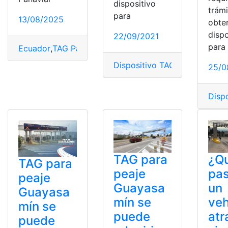
dispositivo
trám
para
13/08/2025
obten
dispo
22/09/2021
para
Ecuador
,
TAG Panavial
,
TelePass
,
top2
Dispositivo TAG
,
proceso
,
Requ
25/0
Disp
¿Q
TAG para
TAG para
pas
peaje
peaje
un
Guayasa
Guayasa
veh
mín se
mín se
atr
puede
puede