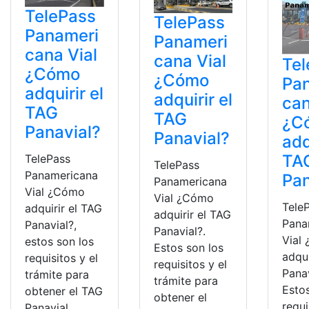
TelePass
TelePass
Panameri
Panameri
cana Vial
cana Vial
Tel
¿Cómo
¿Cómo
Pa
adquirir el
adquirir el
can
TAG
TAG
¿C
Panavial?
Panavial?
adq
TA
TelePass
TelePass
Panamericana
Pan
Panamericana
Vial ¿Cómo
Vial ¿Cómo
Tele
adquirir el TAG
adquirir el TAG
Pana
Panavial?,
Panavial?.
Vial
estos son los
Estos son los
adqui
requisitos y el
requisitos y el
Panav
trámite para
trámite para
Esto
obtener el TAG
obtener el
requi
Panavial