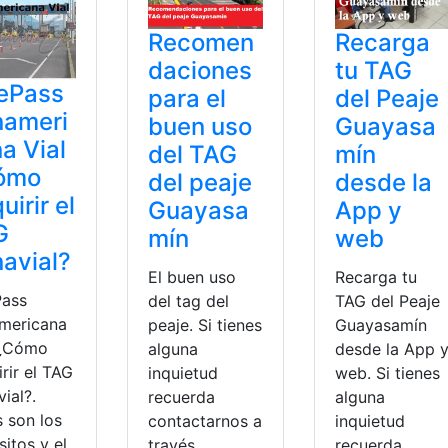
Recarga
Recomen
tu TAG
daciones
ePass
del Peaje
para el
nameri
Guayasa
buen uso
a Vial
mín
del TAG
ómo
desde la
del peaje
uirir el
App y
Guayasa
G
web
mín
avial?
Recarga tu
El buen uso
Pass
TAG del Peaje
del tag del
mericana
Guayasamín
peaje. Si tienes
 ¿Cómo
desde la App 
alguna
rir el TAG
web. Si tienes
inquietud
ial?.
alguna
recuerda
s son los
inquietud
contactarnos a
sitos y el
recuerda
través