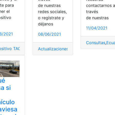
ite para
contactarnos 
de nuestras
er el
través
redes sociales,
sitivo
de nuestras
o regístrate y
déjanos
11/04/2021
isitos
,
TAG Panavial
,
TelePass
8/2021
08/06/2021
Consultas
,
Ecu
ositivo TAG
,
Procedimiento
,
Requisitos
,
TAG Panavial
,
TelePas
Actualizaciones
,
Datos
,
Infracciones
,
Mul
ué
a si
ículo
aviesa