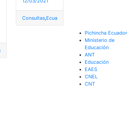
12/03/2021
a
Consultas
,
Ecuador
,
Herramientas Ecuador
,
Peaje
,
P
Pichincha Ecuador
Ministerio de
Educación
ador
,
Herramientas Ecuador
,
Peaje
,
Recargas
,
TAG Panavial
ANT
s
tas
,
Multas de tránsito
,
Peaje
,
Recomendaciones
,
registro
,
TAG 
Educación
EAES
CNEL
CNT