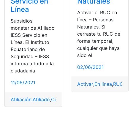
Servicio en
Naturales
Línea
Activar el RUC en
línea – Personas
Subsidios
Naturales. Si
monetarios Afiliado
cerraste tu RUC de
IESS Servicio en
forma temporal,
Línea. El Instituto
cualquier que haya
Ecuatoriano de
sido el
Seguridad – IESS
informa a todo a la
02/06/2021
ciudadanía
11/06/2021
Activar
,
En linea
,
RUC
,
Ser
Afiliación
,
Afiliado
,
Consulta
,
Ecuador
,
IESS
,
Servicio en l