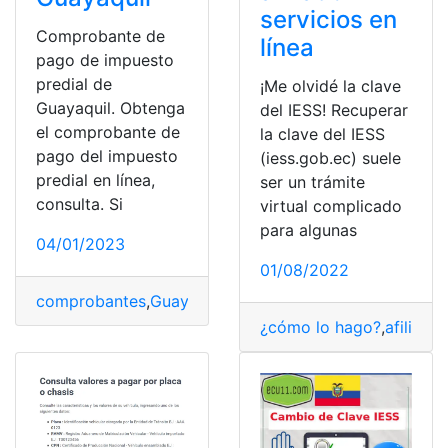
servicios en
Comprobante de
línea
pago de impuesto
predial de
¡Me olvidé la clave
Guayaquil. Obtenga
del IESS! Recuperar
el comprobante de
la clave del IESS
pago del impuesto
(iess.gob.ec) suele
predial en línea,
ser un trámite
consulta. Si
virtual complicado
para algunas
04/01/2023
01/08/2022
comprobantes
,
Guayaquil
,
Impuesto Predial
,
Servicio en 
¿cómo lo hago?
,
afiliado