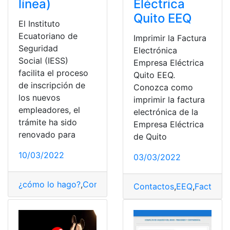
línea)
Eléctrica
Quito EEQ
El Instituto
Ecuatoriano de
Imprimir la Factura
Seguridad
Electrónica
Social (IESS)
Empresa Eléctrica
facilita el proceso
Quito EEQ.
de inscripción de
Conozca como
los nuevos
imprimir la factura
empleadores, el
electrónica de la
trámite ha sido
Empresa Eléctrica
renovado para
de Quito
10/03/2022
03/03/2022
¿cómo lo hago?
,
Consultas
,
Ecuador
,
empleados
,
IESS
,
re
Contactos
,
EEQ
,
Facturas
,