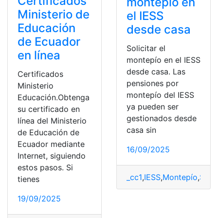
Certificados
montepío en
Ministerio de
el IESS
Educación
desde casa
de Ecuador
Solicitar el
en línea
montepío en el IESS
desde casa. Las
Certificados
pensiones por
Ministerio
montepío del IESS
Educación.Obtenga
ya pueden ser
su certificado en
gestionados desde
línea del Ministerio
casa sin
de Educación de
Ecuador mediante
16/09/2025
Internet, siguiendo
estos pasos. Si
_cc1
,
IESS
,
Montepío
,
Servi
tienes
19/09/2025