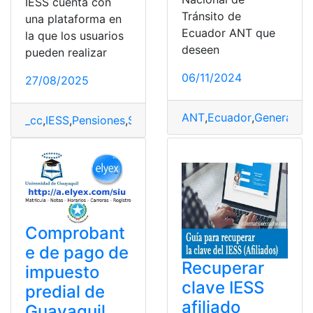
IESS cuenta con
Tránsito de
una plataforma en
Ecuador ANT que
la que los usuarios
deseen
pueden realizar
06/11/2024
27/08/2025
ANT
,
Ecuador
,
Generar
,
Se
_cc
,
IESS
,
Pensiones
,
Servicio en linea
,
Simulador
Comprobant
e de pago de
Recuperar
impuesto
clave IESS
predial de
afiliado
Guayaquil