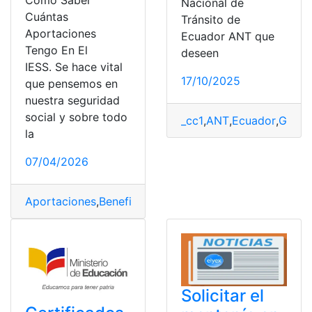
Cómo Saber
Nacional de
Cuántas
Tránsito de
Aportaciones
Ecuador ANT que
Tengo En El
deseen
IESS. Se hace vital
17/10/2025
que pensemos en
nuestra seguridad
social y sobre todo
_cc1
,
ANT
,
Ecuador
,
Gener
la
07/04/2026
Aportaciones
,
Beneficios
,
IESS
,
Obligatoriedad
,
Servicio 
Solicitar el