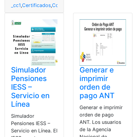
_cc1
,
Certificados
,
Consultas
,
Ecuador
,
Educación
,
Minist
Simulador
Generar e
Pensiones
imprimir
IESS –
orden de
Servicio en
pago ANT
Línea
Generar e imprimir
orden de pago
Simulador
ANT. Los usuarios
Pensiones IESS –
de la Agencia
Servicio en Línea. El
Nacional de