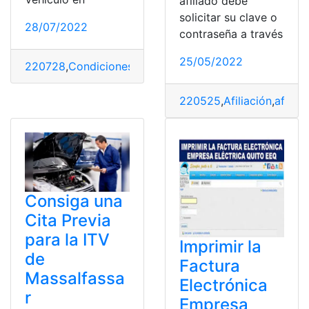
afiliado debe
solicitar su clave o
28/07/2022
contraseña a través
25/05/2022
220728
,
Condiciones
,
Matrícula vehicular
,
Quito
,
Servicio
220525
,
Afiliación
,
afiliad
Consiga una
Cita Previa
para la ITV
Imprimir la
de
Factura
Massalfassa
Electrónica
r
Empresa