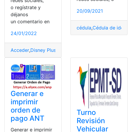
redes sociales,
o regístrate y
20/09/2021
déjanos
un comentario en
cédula
,
Cédula de identi
24/01/2022
Acceder
,
Disney Plus
,
Servicio en linea
,
Suscripción
,
Tram
Generar e
imprimir
orden de
Turno
pago ANT
Revisión
Vehicular
Generar e imprimir