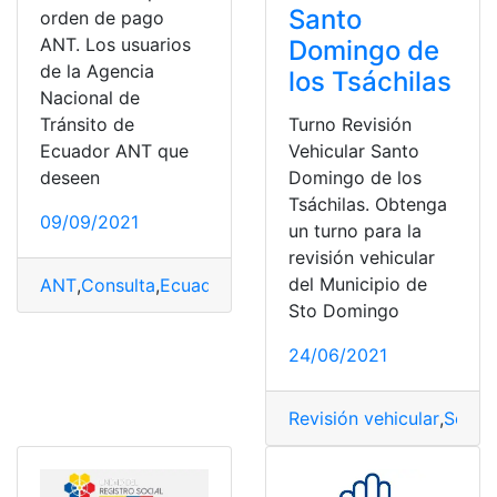
Santo
orden de pago
ANT. Los usuarios
Domingo de
de la Agencia
los Tsáchilas
Nacional de
Tránsito de
Turno Revisión
Ecuador ANT que
Vehicular Santo
deseen
Domingo de los
Tsáchilas. Obtenga
09/09/2021
un turno para la
revisión vehicular
del Municipio de
ANT
,
Consulta
,
Ecuador
,
Generar
,
Orden de pago
,
Servici
Sto Domingo
24/06/2021
Revisión vehicular
,
Servic