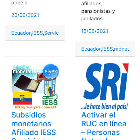
pone a
afiliados,
pensionistas y
23/06/2021
jubilados
18/06/2021
Ecuador
,
IESS
,
Servicio en linea
,
sueldo
,
top2
,
variacione
Ecuador
,
IESS
,
monetario
Subsidios
Activar el
monetarios
RUC en línea
Afiliado IESS
– Personas