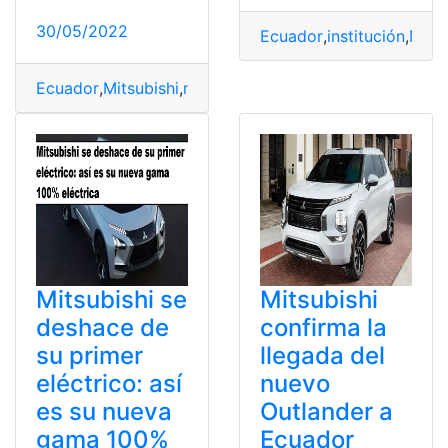
30/05/2022
Ecuador
,
institución
,
Mitsu
Ecuador
,
Mitsubishi
,
nuevo
,
outlander
,
Precios
Mitsubishi se
Mitsubishi
deshace de
confirma la
su primer
llegada del
eléctrico: así
nuevo
es su nueva
Outlander a
gama 100%
Ecuador