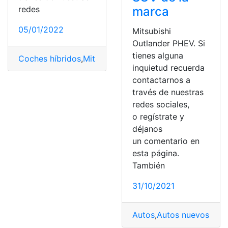
marca
redes
05/01/2022
Mitsubishi
Outlander PHEV. Si
tienes alguna
Coches híbridos
,
Mitsubishi
,
Motor
,
Vehículo
,
vehículos e
inquietud recuerda
contactarnos a
través de nuestras
redes sociales,
o regístrate y
déjanos
un comentario en
esta página.
También
31/10/2021
Autos
,
Autos nuevos
,
Coc