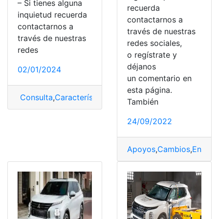
– Si tienes alguna
recuerda
inquietud recuerda
contactarnos a
contactarnos a
través de nuestras
través de nuestras
redes sociales,
redes
o regístrate y
déjanos
02/01/2024
un comentario en
esta página.
Consulta
,
Características
,
Mitsubishi
,
Mitsubishi L200
También
24/09/2022
Apoyos
,
Cambios
,
Enchuf