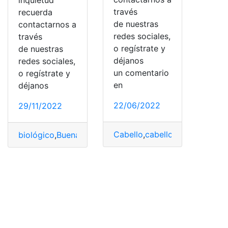
través
recuerda
de nuestras
contactarnos a
redes sociales,
través
o regístrate y
de nuestras
déjanos
redes sociales,
un comentario
o regístrate y
en
déjanos
22/06/2022
29/11/2022
Cabello
,
cabellos
,
Hombres
,
ma
biológico
,
Buena
,
Consejos
,
envejecimiento
,
Hombres
,
ma