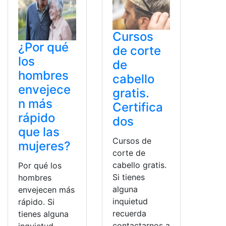
Cursos
¿Por qué
de corte
los
de
hombres
cabello
envejece
gratis.
n más
Certifica
rápido
dos
que las
Cursos de
mujeres?
corte de
cabello gratis.
Por qué los
Si tienes
hombres
alguna
envejecen más
inquietud
rápido. Si
recuerda
tienes alguna
contactarnos a
inquietud