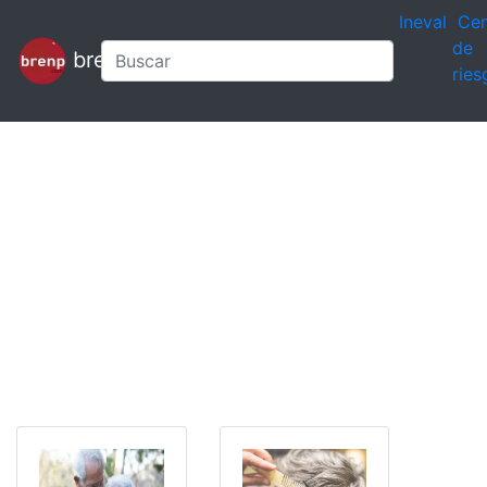
Ineval
Cen
de
brenp
ries