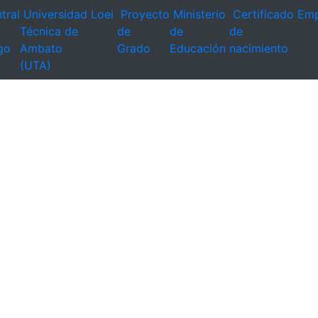
tral
Universidad
Loei
Proyecto
Ministerio
Certificado
Emp
Técnica de
de
de
de
go
Ambato
Grado
Educación
nacimiento
(UTA)