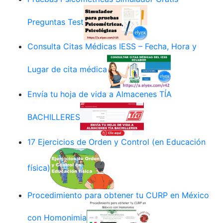
Preguntas Test
Consulta Citas Médicas IESS – Fecha, Hora y
Lugar de cita médica
Envía tu hoja de vida a Almacenes TÍA
BACHILLERES
17 Ejercicios de Orden y Control (en Educación
física)
Procedimiento para obtener tu CURP en México
con Homonimia