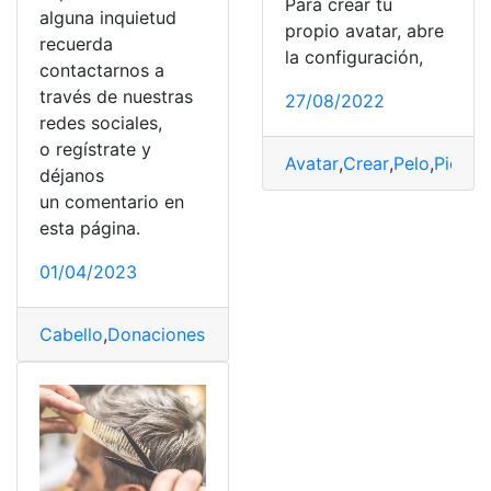
Para crear tu
alguna inquietud
propio avatar, abre
recuerda
la configuración,
contactarnos a
través de nuestras
27/08/2022
redes sociales,
o regístrate y
Avatar
,
Crear
,
Pelo
,
Piel
,
pr
déjanos
un comentario en
esta página.
01/04/2023
Cabello
,
Donaciones
,
Donar
,
España
,
Pelo
,
Requisitos