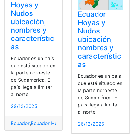
Hoyas y
Nudos
Ecuador
ubicación,
Hoyas y
nombres y
Nudos
característic
ubicación,
as
nombres y
característic
Ecuador es un país
as
que está situado en
la parte noroeste
Ecuador es un país
de Sudamérica. El
que está situado en
país llega a limitar
la parte noroeste
al norte
de Sudamérica. El
país llega a limitar
29/12/2025
al norte
Ecuador
,
Ecuador Hoyas y Nudos ubicación
,
Hoyas
,
Hoy
26/12/2025