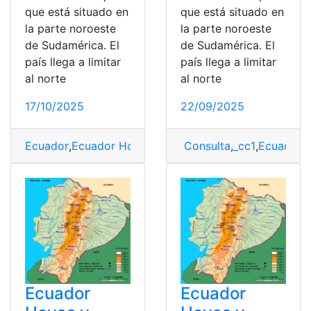
que está situado en
que está situado en
la parte noroeste
la parte noroeste
de Sudamérica. El
de Sudamérica. El
país llega a limitar
país llega a limitar
al norte
al norte
17/10/2025
22/09/2025
Ecuador
,
Ecuador Hoyas y Nudos ubicación
Consulta
,
_cc1
,
,
Hoyas
Ecuador 
,
Hoy
Ecuador
Ecuador