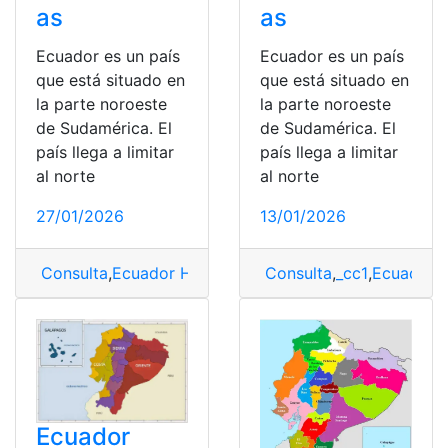
as
as
Ecuador es un país
Ecuador es un país
que está situado en
que está situado en
la parte noroeste
la parte noroeste
de Sudamérica. El
de Sudamérica. El
país llega a limitar
país llega a limitar
al norte
al norte
27/01/2026
13/01/2026
Consulta
,
Ecuador Hoyas y Nudos ubicación
Consulta
,
_cc1
,
Ecuador 
,
Hoyas y 
Ecuador