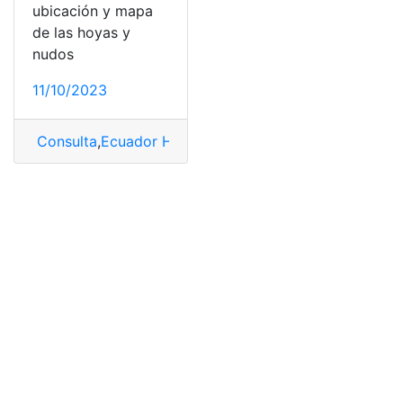
ubicación y mapa
de las hoyas y
nudos
11/10/2023
Consulta
,
Ecuador Hoyas y Nudos ubicación
,
Hoyas
,
Ho