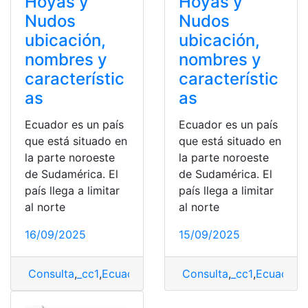
Hoyas y
Hoyas y
Nudos
Nudos
ubicación,
ubicación,
nombres y
nombres y
característic
característic
as
as
Ecuador es un país
Ecuador es un país
que está situado en
que está situado en
la parte noroeste
la parte noroeste
de Sudamérica. El
de Sudamérica. El
país llega a limitar
país llega a limitar
al norte
al norte
16/09/2025
15/09/2025
Consulta
,
_cc1
,
Ecuador Hoyas y Nudos ubicación
Consulta
,
_cc1
,
Ecuador 
,
Hoya