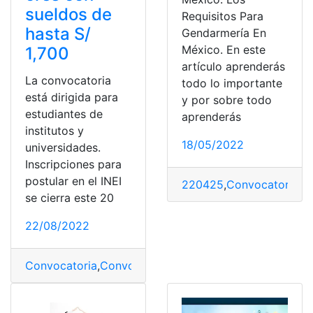
sueldos de
Requisitos Para
hasta S/
Gendarmería En
México. En este
1,700
artículo aprenderás
La convocatoria
todo lo importante
está dirigida para
y por sobre todo
estudiantes de
aprenderás
institutos y
18/05/2022
universidades.
Inscripciones para
postular en el INEI
220425
,
Convocatorias
,
E
se cierra este 20
22/08/2022
Convocatoria
,
Convocatorias
,
INEI
,
servicio
,
Trabajo
,
vige