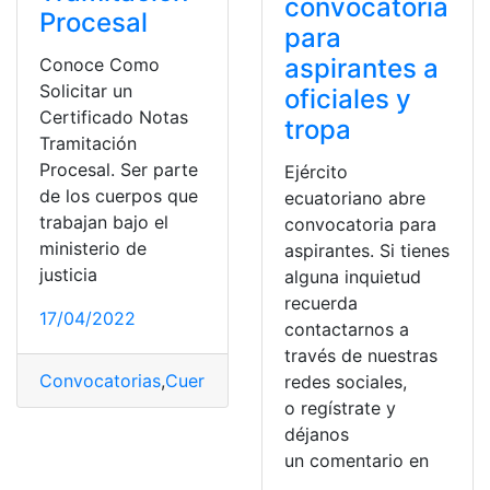
convocatoria
Procesal
para
aspirantes a
Conoce Como
Solicitar un
oficiales y
Certificado Notas
tropa
Tramitación
Procesal. Ser parte
Ejército
de los cuerpos que
ecuatoriano abre
trabajan bajo el
convocatoria para
ministerio de
aspirantes. Si tienes
justicia
alguna inquietud
recuerda
17/04/2022
contactarnos a
través de nuestras
Convocatorias
,
Cuerpo
,
España
,
Justicia
,
ministerio
redes sociales,
o regístrate y
déjanos
un comentario en