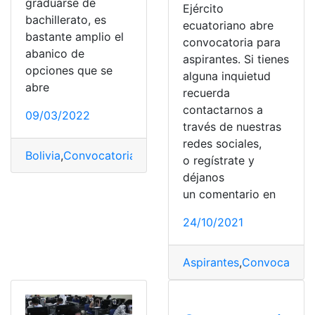
graduarse de
Ejército
bachillerato, es
ecuatoriano abre
bastante amplio el
convocatoria para
abanico de
aspirantes. Si tienes
opciones que se
alguna inquietud
abre
recuerda
contactarnos a
09/03/2022
través de nuestras
redes sociales,
Bolivia
,
Convocatorias
,
Estudios
,
Policía
,
Requisitos
o regístrate y
déjanos
un comentario en
24/10/2021
Aspirantes
,
Convocatoria