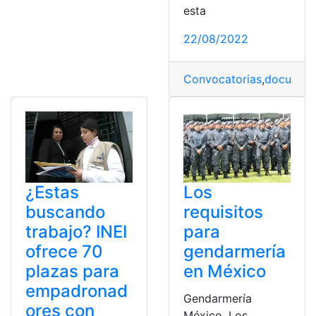
esta
22/08/2022
Convocatorias
,
document
Los
¿Estas
requisitos
buscando
para
trabajo? INEI
gendarmería
ofrece 70
en México
plazas para
empadronad
Gendarmería
ores con
México. Los