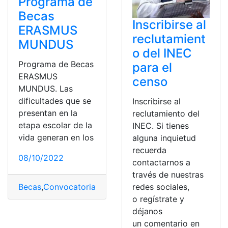
Programa de
Becas
Inscribirse al
ERASMUS
reclutamient
MUNDUS
o del INEC
Programa de Becas
para el
ERASMUS
censo
MUNDUS. Las
dificultades que se
Inscribirse al
presentan en la
reclutamiento del
etapa escolar de la
INEC. Si tienes
vida generan en los
alguna inquietud
recuerda
08/10/2022
contactarnos a
través de nuestras
Becas
,
Convocatorias
,
Erasmus
,
MUNDUS
,
programa
redes sociales,
o regístrate y
déjanos
un comentario en