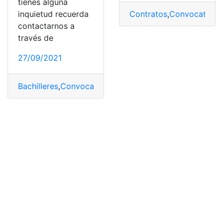
tienes alguna
inquietud recuerda
Contratos
,
Convocatoria
contactarnos a
través de
27/09/2021
Bachilleres
,
Convocatoria
,
Convocatorias
,
Examen
,
Exam