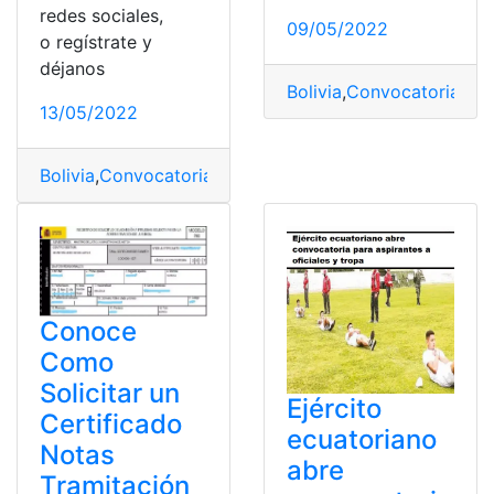
redes sociales,
09/05/2022
o regístrate y
déjanos
Bolivia
,
Convocatorias
,
Es
13/05/2022
Bolivia
,
Convocatorias
,
Estudios
,
Policía
,
Requisitos
Conoce
Como
Solicitar un
Ejército
Certificado
ecuatoriano
Notas
abre
Tramitación