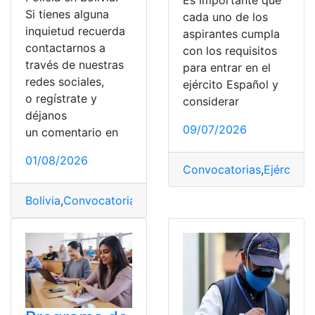
Es importante que
Si tienes alguna
cada uno de los
inquietud recuerda
aspirantes cumpla
contactarnos a
con los requisitos
través de nuestras
para entrar en el
redes sociales,
ejército Español y
o regístrate y
considerar
déjanos
09/07/2026
un comentario en
01/08/2026
Convocatorias
,
Ejército
,
e
Bolivia
,
Convocatorias
,
Policía
,
Policía local
,
Procedimien