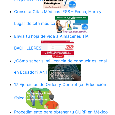
Consulta Citas Médicas IESS – Fecha, Hora y
Lugar de cita médica
Envía tu hoja de vida a Almacenes TÍA
BACHILLERES
¿Cómo saber si mi licencia de conducir es legal
en Ecuador? ANT
17 Ejercicios de Orden y Control (en Educación
física)
Procedimiento para obtener tu CURP en México