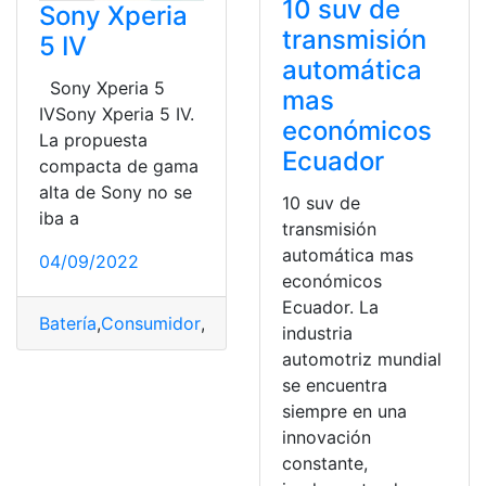
10 suv de
Sony Xperia
transmisión
5 IV
automática
Sony Xperia 5
mas
IVSony Xperia 5 IV.
económicos
La propuesta
Ecuador
compacta de gama
alta de Sony no se
10 suv de
iba a
transmisión
automática mas
04/09/2022
económicos
Ecuador. La
Batería
,
Consumidor
,
destacados
,
potente
,
Sony
,
Sony Xp
industria
automotriz mundial
se encuentra
siempre en una
innovación
constante,