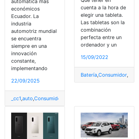
Qué tener en
automática mas
cuenta a la hora de
económicos
elegir una tableta.
Ecuador. La
Las tabletas son la
industria
combinación
automotriz mundial
perfecta entre un
se encuentra
ordenador y un
siempre en una
innovación
15/09/2022
constante,
implementando
Batería
,
Consumidor
,
Pote
22/09/2025
_cc1
,
auto
,
Consumidor
,
Mercado
,
precio
,
SUV