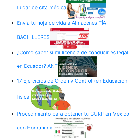
Lugar de cita médica
Envía tu hoja de vida a Almacenes TÍA
BACHILLERES
¿Cómo saber si mi licencia de conducir es legal
en Ecuador? ANT
17 Ejercicios de Orden y Control (en Educación
física)
Procedimiento para obtener tu CURP en México
con Homonimia