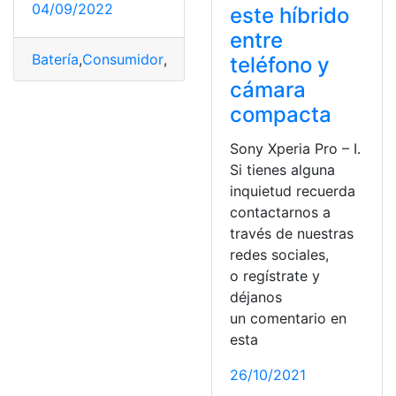
04/09/2022
este híbrido
entre
Batería
,
Consumidor
,
destacados
,
potente
,
Sony
,
Sony Xp
teléfono y
cámara
compacta
Sony Xperia Pro – I.
Si tienes alguna
inquietud recuerda
contactarnos a
través de nuestras
redes sociales,
o regístrate y
déjanos
un comentario en
esta
26/10/2021