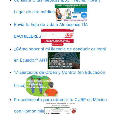
Consulta Citas Médicas IESS – Fecha, Hora y
Lugar de cita médica
Envía tu hoja de vida a Almacenes TÍA
BACHILLERES
¿Cómo saber si mi licencia de conducir es legal
en Ecuador? ANT
17 Ejercicios de Orden y Control (en Educación
física)
Procedimiento para obtener tu CURP en México
con Homonimia