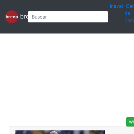
Ineval
Cen
de
brenp
ries
Wh