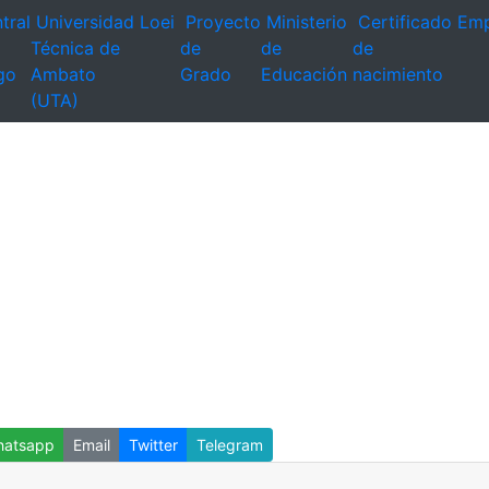
tral
Universidad
Loei
Proyecto
Ministerio
Certificado
Emp
Técnica de
de
de
de
go
Ambato
Grado
Educación
nacimiento
(UTA)
atsapp
Email
Twitter
Telegram