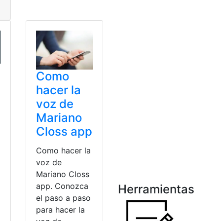
Descargar
,
Información
,
Informe
,
Recopilación
,
WhatsApp
Como
hacer la
voz de
Mariano
Closs app
Como hacer la
voz de
Mariano Closs
app. Conozca
Herramientas
el paso a paso
para hacer la