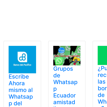
¿P
Grupos
rec
de
Escribe
las
Whatsap
Ahora
bor
p
mismo al
de
Ecuador
Whatsap
Wh
amistad
p del