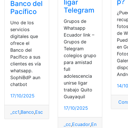
p?
ligar
Banco del
Telegram
Pacífico
¿Pue
recup
Grupos de
Uno de los
foto
Whatsapp
servicios
de W
Ecuador link –
digitales que
Pued
Grupos de
ofrece el
en G
Telegram
Banco del
Fotos
colegios grupo
Pacífico a sus
Galer
para amistad
clientes es vía
dispo
full
whatsapp.
Andr
adolescencia
SophiBdP aun
unirse ligar
chatbot
14/1
trabajo Quito
17/10/2025
Guayaquil
Cons
17/10/2025
_cc1
,
Banco
,
Escribe
,
mismo
,
pacífico
,
SophiBdP
,
WhatsAp
_cc
,
Ecuador
,
Entretenimiento
,