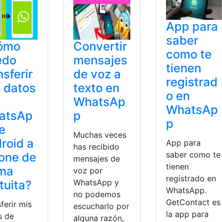
App para
saber
ómo
Convertir
como te
edo
mensajes
tienen
nsferir
de voz a
registrad
 datos
texto en
o en
WhatsAp
WhatsAp
atsAp
p
p
e
Muchas veces
roid a
App para
has recibido
saber como te
one de
mensajes de
tienen
rma
voz por
registrado en
WhatsApp y
tuita?
WhatsApp.
no podemos
GetContact es
ferir mis
escucharlo por
la app para
s de
alguna razón,