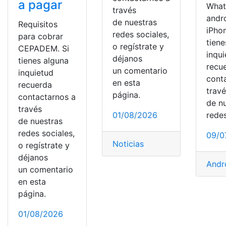
a pagar
What
través
andr
de nuestras
Requisitos
iPhon
redes sociales,
para cobrar
tiene
o regístrate y
CEPADEM. Si
inqu
déjanos
tienes alguna
recu
un comentario
inquietud
cont
en esta
recuerda
trav
página.
contactarnos a
de n
través
01/08/2026
redes
de nuestras
redes sociales,
09/0
Noticias
o regístrate y
déjanos
Andr
un comentario
en esta
página.
01/08/2026