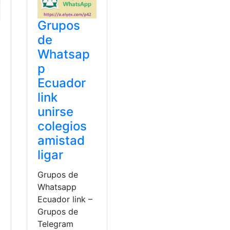
Grupos
de
Whatsap
p
Ecuador
link
unirse
colegios
amistad
ligar
Grupos de
Whatsapp
Ecuador link –
Grupos de
Telegram