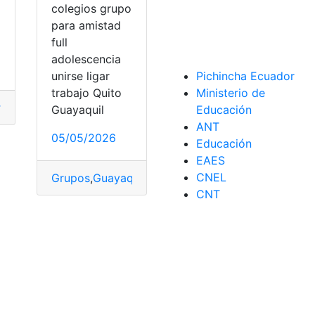
colegios grupo
para amistad
full
adolescencia
Pichincha Ecuador
unirse ligar
Ministerio de
trabajo Quito
nsajes de texto
,
mensajes de voz
tro
,
saber
,
WhatsApp
Educación
Guayaquil
ANT
05/05/2026
Educación
EAES
CNEL
Grupos
,
Guayaquil
,
Noticias
,
WhatsApp
CNT
erir
,
WhatsApp