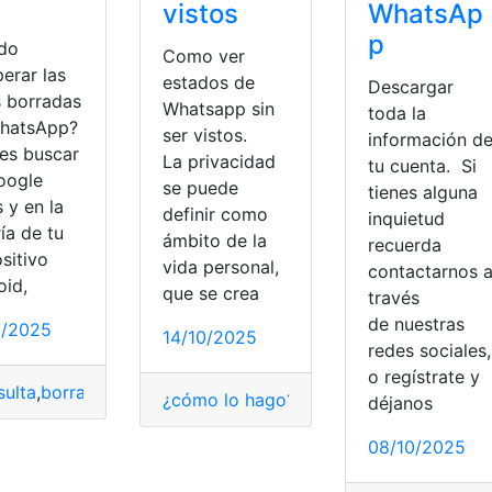
vistos
WhatsAp
p
do
Como ver
erar las
estados de
Descargar
s borradas
Whatsapp sin
toda la
hatsApp?
ser vistos.
información d
es buscar
La privacidad
tu cuenta. Si
oogle
se puede
tienes alguna
 y en la
definir como
inquietud
ía de tu
ámbito de la
recuerda
sitivo
vida personal,
contactarnos 
oid,
que se crea
través
de nuestras
0/2025
14/10/2025
redes sociales,
o regístrate y
ulta
,
borradas
,
Fotos
,
recuperar
,
WhatsApp
¿cómo lo hago?
,
Consulta
,
estados
,
Tecn
déjanos
p
08/10/2025
Grupos
,
Herramientas Ecuador
,
Trabajo