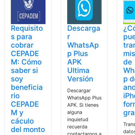
Requisito
Descarga
¿C
s para
r
pu
cobrar
WhatsAp
tra
CEPADE
p Plus
mis
M: Cómo
APK
de
saber si
Ultima
Wh
soy
Versión
p d
beneficia
and
Descargar
rio
iPh
WhatsApp Plus
CEPADE
fo
APK. Si tienes
M y
gra
alguna
inquietud
cáculo
Trans
recuerda
del monto
dato
contactarnos a