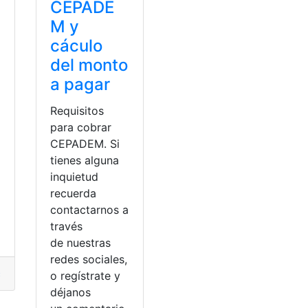
CEPADE
M y
cáculo
del monto
a
a pagar
Requisitos
para cobrar
CEPADEM. Si
tienes alguna
o
inquietud
recuerda
contactarnos a
través
de nuestras
r
,
WhatsApp
redes sociales,
argar WhatsApp Plus APK
,
WhatsApp Plus APK
,
WhatsApp Pl
o regístrate y
déjanos