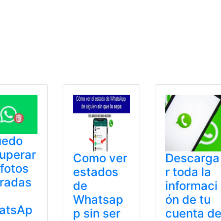
uedo
uperar
Como ver
Descarga
 fotos
estados
r toda la
radas
de
informaci
Whatsap
ón de tu
atsAp
p sin ser
cuenta d