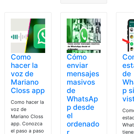
Como
Cómo
Co
hacer la
enviar
es
voz de
mensajes
de
Mariano
masivos
Wh
Closs app
de
p s
WhatsAp
vis
Como hacer la
p desde
voz de
Como
el
Mariano Closs
esta
ordenado
app. Conozca
What
el paso a paso
r
tiene