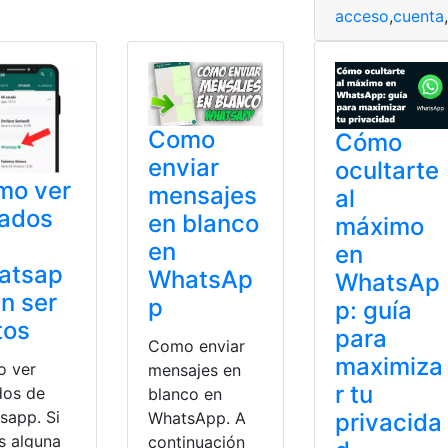
acceso
,
cuenta
,
Como
Cómo
enviar
ocultarte
mo ver
mensajes
al
tados
en blanco
máximo
en
en
atsap
WhatsAp
WhatsAp
in ser
p
p: guía
tos
para
Como enviar
maximiza
 ver
mensajes en
r tu
dos de
blanco en
sapp. Si
privacida
WhatsApp. A
s alguna
continuación