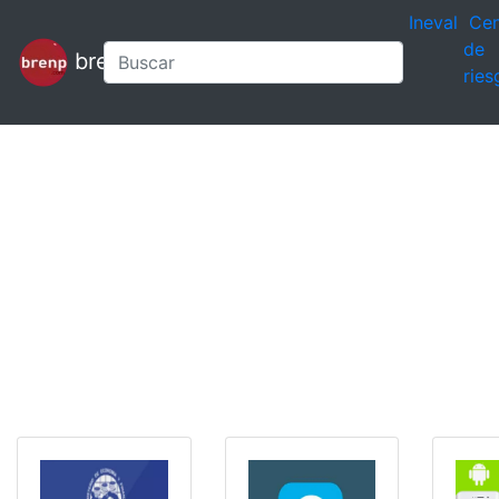
Ineval
Cen
de
brenp
ries