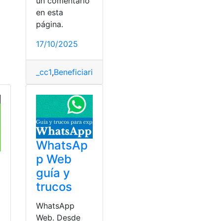
un comentario
en esta
página.
17/10/2025
_cc1
,
Beneficiario
,
Consultas
,
Requisitos
WhatsAp
p Web
guía y
trucos
WhatsApp
e
Web. Desde