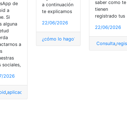
saber como te
sApp de
a continuación
tienen
oid a
te explicamos
registrado tus
e. Si
22/06/2026
s alguna
22/06/2026
ietud
erda
¿cómo lo hago?
,
¿Qué es?
,
mensajería
,
me
Consulta
,
regis
actarnos a
és
uestras
 sociales,
7/2026
oid
,
aplicaciones
,
Datos
,
dispositivo
,
formas
,
iOS
,
Iphone
,
Transf