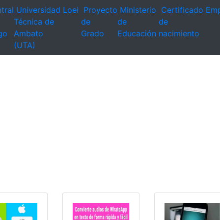
tral
Universidad
Loei
Proyecto
Ministerio
Certificado
Emp
Técnica de
de
de
de
go
Ambato
Grado
Educación
nacimiento
(UTA)