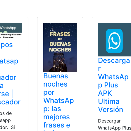
upos
Descarga
atsap
r
Buenas
WhatsAp
uador
noches
p Plus
ra
por
APK
rse |
WhatsAp
Ultima
scador
p: las
Versión
os de
mejores
sapp
Descargar
frases e
dor. Si
WhatsApp Plu