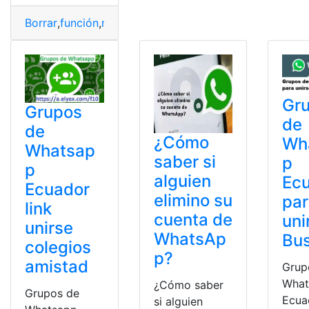
Borrar
,
función
,
memorias
,
Móvil
Gr
Grupos
de
de
¿Cómo
Wh
Whatsap
saber si
p
p
alguien
Ec
Ecuador
elimino su
pa
link
cuenta de
uni
unirse
WhatsAp
Bu
colegios
p?
amistad
Grup
What
¿Cómo saber
Grupos de
Ecua
si alguien