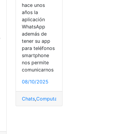
hace unos
años la
aplicación
WhatsApp
además de
e
tener su app
para teléfonos
smartphone
nos permite
comunicarnos
a
08/10/2025
Chats
,
Computador
,
crear grupo
,
trucos
,
WhatsApp
ología
,
WhatsApp