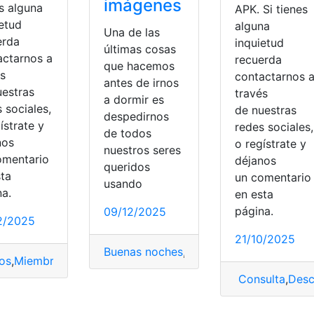
imágenes
s alguna
APK. Si tienes
ietud
alguna
Una de las
erda
inquietud
últimas cosas
actarnos a
recuerda
que hacemos
és
contactarnos 
antes de irnos
uestras
través
a dormir es
 sociales,
de nuestras
despedirnos
ístrate y
redes sociales,
de todos
nos
o regístrate y
nuestros seres
omentario
déjanos
queridos
sta
un comentari
usando
na.
en esta
página.
09/12/2025
2/2025
Usuario
,
WhatsApp
21/10/2025
Buenas noches
,
Frases
,
Imágenes
,
triunfa
os
,
Miembros
,
Redes sociales
,
WhatsApp
,
WhatsApp web
Consulta
,
Desc