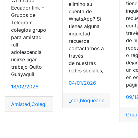
Whatsapp
tiene
elimino su
Ecuador link –
inqu
cuenta de
Grupos de
recu
WhatsApp? Si
Telegram
cont
tienes alguna
colegios grupo
trav
inquietud
para amistad
de n
recuerda
full
redes
contactarnos a
adolescencia
o reg
través
unirse ligar
déja
de nuestras
trabajo Quito
un c
redes sociales,
Guayaquil
en e
04/01/2026
pági
18/02/2026
09/1
_cc1
,
bloquear
,
cuenta
,
eliminar
,
Amistad
,
Colegios
,
Ecuador
,
Grupos
,
WhatsApp
Grup