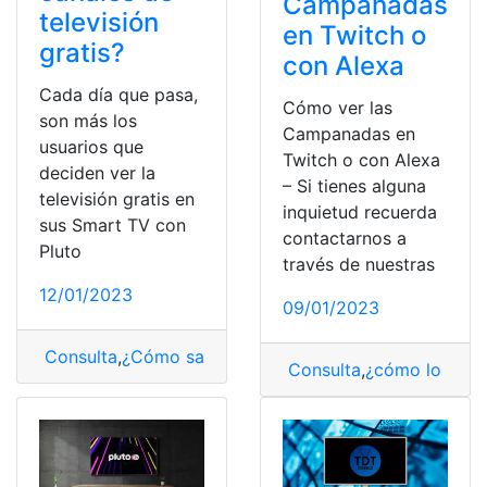
Campanadas
televisión
en Twitch o
gratis?
con Alexa
Cada día que pasa,
Cómo ver las
son más los
Campanadas en
usuarios que
Twitch o con Alexa
deciden ver la
– Si tienes alguna
televisión gratis en
inquietud recuerda
sus Smart TV con
contactarnos a
Pluto
través de nuestras
12/01/2023
09/01/2023
Consulta
,
¿Cómo saber?
,
Pluto TV
,
Tivify
Consulta
,
¿cómo lo hag