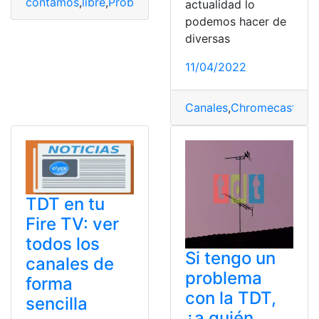
contamos
,
libre
,
Problemas
,
TDT
,
Verano
actualidad lo
podemos hacer de
diversas
11/04/2022
Canales
,
Chromecast
,
dis
TDT en tu
Fire TV: ver
todos los
Si tengo un
canales de
problema
forma
con la TDT,
sencilla
¿a quién