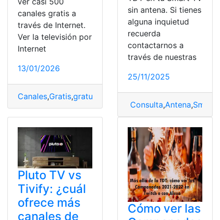
ver casi 500
sin antena. Si tienes
canales gratis a
alguna inquietud
través de Internet.
recuerda
Ver la televisión por
contactarnos a
Internet
través de nuestras
13/01/2026
25/11/2025
Canales
,
Gratis
,
gratuitos
,
Internet
,
Telecomunicaciones
,
T
Consulta
,
Antena
,
Smart 
Pluto TV vs
Tivify: ¿cuál
ofrece más
Cómo ver las
canales de