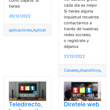
cómo bajarla. Si
cada día es mejor.
tienes
Si tienes alguna
26/12/2022
inquietud recuerda
contactarnos a
través de nuestras
aplicaciones
,
Aplicativos
,
apps
,
CADENA
,
Canales
,
Canal
redes sociales,
o regístrate y
déjanos
21/12/2022
Canales
,
dispisitivos
,
ofre
Teledirecto,
Diretele web