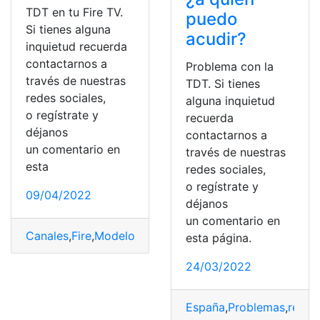
TDT en tu Fire TV.
puedo
Si tienes alguna
acudir?
inquietud recuerda
contactarnos a
Problema con la
través de nuestras
TDT. Si tienes
redes sociales,
alguna inquietud
o regístrate y
recuerda
déjanos
contactarnos a
un comentario en
través de nuestras
esta
redes sociales,
o regístrate y
09/04/2022
déjanos
un comentario en
Canales
,
Fire
,
Modelos
,
TDT
,
tv
,
ver
esta página.
24/03/2022
España
,
Problemas
,
recep