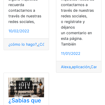
recuerda
contactarnos a
contactarnos a
través de nuestras
través de nuestras
redes sociales,
redes sociales,
o regístrate y
déjanos
10/02/2022
un comentario en
esta página.
También
¿cómo lo hago?
,
¿Cómo saber?
,
aplicaciones
,
apps
,
Cons
11/01/2022
Alexa
,
aplicación
,
Campan
¿Sabías que