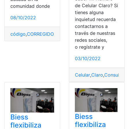
de Celular Claro? Si
comunidad donde
tienes alguna
08/10/2022
inquietud recuerda
contactarnos a
través de nuestras
código
,
CORREGIDO
,
Error
,
Roblox
,
Soluciones
redes sociales,
o regístrate y
03/10/2022
Celular
,
Claro
,
Consulta
,
C
Biess
Biess
flexibiliza
flexibiliza