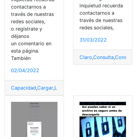
inquietud recuerda
contactarnos a
contactarnos a
través de nuestras
través de nuestras
redes sociales,
redes sociales,
o regístrate y
déjanos
31/03/2022
un comentario en
esta página.
Claro
,
Consulta
,
Consulta 
También
02/04/2022
Capacidad
,
Cargar
,
Lento
,
Móvil
,
Soluciones