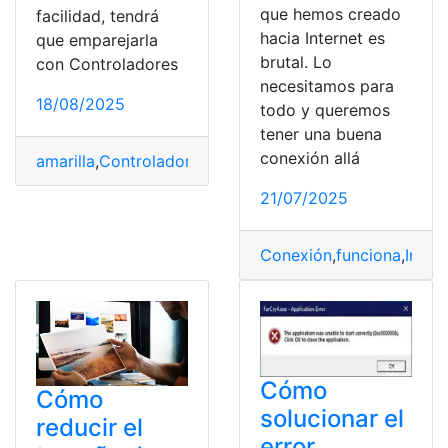
que hemos creado
facilidad, tendrá
hacia Internet es
que emparejarla
brutal. Lo
con Controladores
necesitamos para
18/08/2025
todo y queremos
tener una buena
conexión allá
amarilla
,
Controlador
,
luz
,
Reparar
,
Soluciones
21/07/2025
Conexión
,
funciona
,
Inter
Cómo
Cómo
solucionar el
reducir el
error