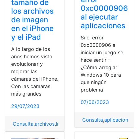
tamaño de
0xc0000906
los archivos
al ejecutar
de imagen
aplicaciones
en el iPhone
y el iPad
Si el error
0xc0000906 al
A lo largo de los
iniciar un juego se
años hemos visto
hace sentir –
evolucionar y
¿Cómo arreglar
mejorar las
Windows 10 para
cámaras del iPhone.
que ningún
Con las cámaras
problema
más grandes
07/06/2023
29/07/2023
Consulta
,
aplicaciones
,
e
Consulta
,
archivos
,
Imagen
,
Iphone
,
Reducir
,
Tamaño