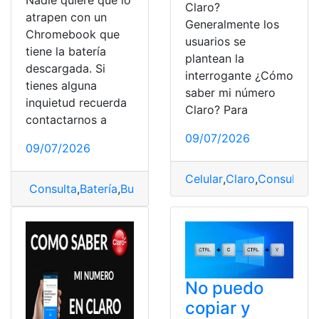
Nadie quiere que lo
Claro?
atrapen con un
Generalmente los
Chromebook que
usuarios se
tiene la batería
plantean la
descargada. Si
interrogante ¿Cómo
tienes alguna
saber mi número
inquietud recuerda
Claro? Para
contactarnos a
09/07/2026
09/07/2026
Celular
,
Claro
,
Consultas
,
Consulta
,
Batería
,
Buscar
,
Chromebooks
No puedo
copiar y