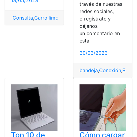
19/05/2023
través de nuestras
redes sociales,
Consulta
,
Carro
,
limpiar
,
pintura
,
Polvo
,
Quitar
,
rayaduras
o regístrate y
déjanos
un comentario en
esta
30/03/2023
bandeja
,
Conexión
,
Error
,
Top 10 de
Cómo cargar