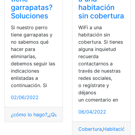
garrapatas?
habitación
Soluciones
sin cobertura
Si nuestro perro
WiFi a una
tiene garrapatas y
habitación sin
no sabemos qué
cobertura. Si tienes
hacer para
alguna inquietud
eliminarlas,
recuerda
debemos seguir las
contactarnos a
indicaciones
través de nuestras
enlistadas a
redes sociales,
continuación. Si
o regístrate y
déjanos
02/06/2022
un comentario en
06/04/2022
¿cómo lo hago?
,
¿Qué es?
,
Animales
,
Consultas
,
Mascota
Cobertura
,
Habitación
,
Ll