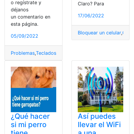
o regístrate y
Claro? Para
déjanos
17/06/2022
un comentario en
esta página.
Bloquear un celular
,
Celul
05/09/2022
Problemas
,
Teclados
,
Tecnologìa
,
Windows
¿Qué hacer
Así puedes
si mi perro
llevar el WiFi
tiene
a una