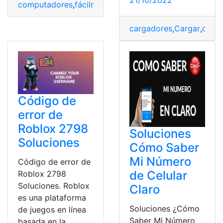
21/10/2022
computadores
,
fácilmente
,
Problemas
,
Soluciones
,
wifi
cargadores
,
Cargar
,
comp
Código de
error de
Roblox 2798
Soluciones
Soluciones
Cómo Saber
Mi Número
Código de error de
de Celular
Roblox 2798
Soluciones. Roblox
Claro
es una plataforma
Soluciones ¿Cómo
de juegos en línea
Saber Mi Número
basada en la