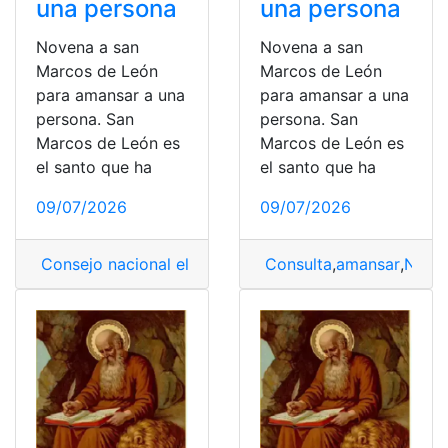
una persona
una persona
Novena a san
Novena a san
Marcos de León
Marcos de León
para amansar a una
para amansar a una
persona. San
persona. San
Marcos de León es
Marcos de León es
el santo que ha
el santo que ha
09/07/2026
09/07/2026
Consejo nacional electoral
,
amansar
Consulta
,
León
,
amansar
,
marcos
,
Nove
,
No