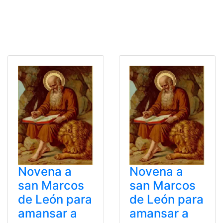
Novena a
Novena a
san Marcos
san Marcos
de León para
de León para
amansar a
amansar a