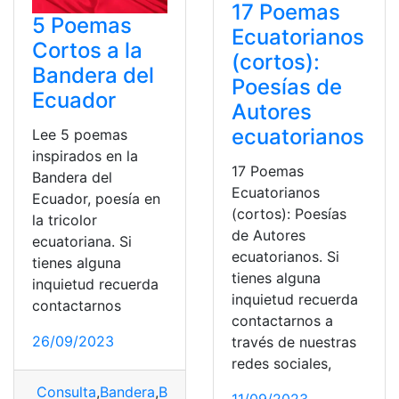
17 Poemas
5 Poemas
Ecuatorianos
Cortos a la
(cortos):
Bandera del
Poesías de
Ecuador
Autores
ecuatorianos
Lee 5 poemas
inspirados en la
17 Poemas
Bandera del
Ecuatorianos
Ecuador, poesía en
(cortos): Poesías
la tricolor
de Autores
ecuatoriana. Si
ecuatorianos. Si
tienes alguna
tienes alguna
inquietud recuerda
inquietud recuerda
contactarnos
contactarnos a
26/09/2023
través de nuestras
redes sociales,
Consulta
,
Bandera
,
Bandera del Ecuador
,
poemas
,
Poem
11/09/2023