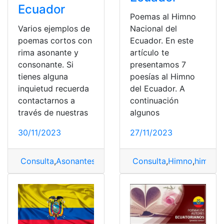
Ecuador
Poemas al Himno
Varios ejemplos de
Nacional del
poemas cortos con
Ecuador. En este
rima asonante y
artículo te
consonante. Si
presentamos 7
tienes alguna
poesías al Himno
inquietud recuerda
del Ecuador. A
contactarnos a
continuación
través de nuestras
algunos
30/11/2023
27/11/2023
Consulta
,
Asonantes
,
consonantes
,
Ejemplos
,
rimas
,
Rima
Consulta
,
Himno
,
himno n