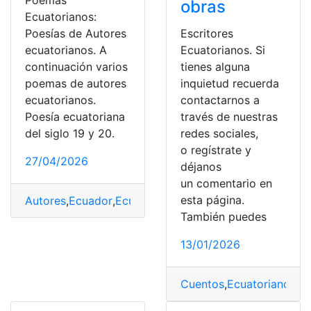
Poemas
obras
Ecuatorianos:
Poesías de Autores
Escritores
ecuatorianos. A
Ecuatorianos. Si
continuación varios
tienes alguna
poemas de autores
inquietud recuerda
ecuatorianos.
contactarnos a
Poesía ecuatoriana
través de nuestras
del siglo 19 y 20.
redes sociales,
o regístrate y
27/04/2026
déjanos
un comentario en
esta página.
Autores
,
Ecuador
,
Ecuatorianos
,
poemas
,
Poesía
También puedes
13/01/2026
Cuentos
,
Ecuatorianos
,
Es