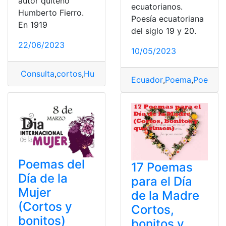
autor quiteño
ecuatorianos.
Humberto Fierro.
Poesía ecuatoriana
En 1919
del siglo 19 y 20.
22/06/2023
10/05/2023
Consulta
,
cortos
,
Humberto Fierro
,
poemas
,
Poemas co
Ecuador
,
Poema
,
Poemas 
Poemas del
17 Poemas
Día de la
para el Día
Mujer
de la Madre
(Cortos y
Cortos,
bonitos)
bonitos y