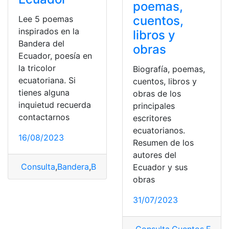
poemas,
cuentos,
Lee 5 poemas
inspirados en la
libros y
Bandera del
obras
Ecuador, poesía en
la tricolor
Biografía, poemas,
ecuatoriana. Si
cuentos, libros y
tienes alguna
obras de los
inquietud recuerda
principales
contactarnos
escritores
ecuatorianos.
16/08/2023
Resumen de los
autores del
Consulta
,
Bandera
,
Bandera del Ecuador
,
poemas
,
Poem
Ecuador y sus
obras
31/07/2023
Consulta
,
Cuentos
,
Escri