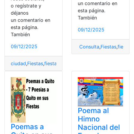
un comentario en
o regístrate y
esta página.
déjanos
También
un comentario en
esta página.
09/12/2025
También
09/12/2025
Consulta
,
Fiestas
,
fiestas
ciudad
,
Fiestas
,
fiestas de Quito
,
poemas
,
Quito
,
Recopila
Poema al
Himno
Poemas a
Nacional del