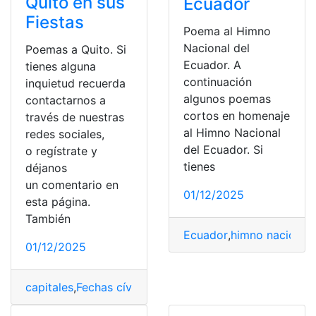
Quito en sus
Ecuador
Fiestas
Poema al Himno
Nacional del
Poemas a Quito. Si
Ecuador. A
tienes alguna
continuación
inquietud recuerda
algunos poemas
contactarnos a
cortos en homenaje
través de nuestras
al Himno Nacional
redes sociales,
del Ecuador. Si
o regístrate y
tienes
déjanos
un comentario en
01/12/2025
esta página.
También
Ecuador
,
himno nacional
,
01/12/2025
capitales
,
Fechas cívicas
,
Fiestas
,
poemas
,
Quito