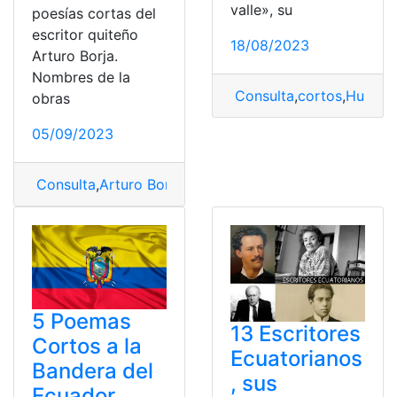
valle», su
poesías cortas del
escritor quiteño
18/08/2023
Arturo Borja.
Nombres de la
Consulta
,
cortos
,
Humber
obras
05/09/2023
Consulta
,
Arturo Borja
,
poemas
,
Poemas cortos
5 Poemas
13 Escritores
Cortos a la
Ecuatorianos
Bandera del
, sus
Ecuador