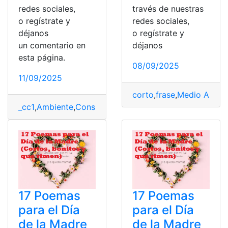
redes sociales,
través de nuestras
o regístrate y
redes sociales,
déjanos
o regístrate y
un comentario en
déjanos
esta página.
08/09/2025
11/09/2025
corto
,
frase
,
Medio Ambie
_cc1
,
Ambiente
,
Consulta
,
Consulta online
,
niños
,
poemas
17 Poemas
17 Poemas
para el Día
para el Día
de la Madre
de la Madre