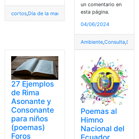
un comentario en
esta página.
cortos
,
Día de la madre
,
Madres
,
Poema
,
poemas
04/06/2024
Ambiente
,
Consulta
,
Consu
27 Ejemplos
de Rima
Asonante y
Consonante
Poemas al
para niños
Himno
(poemas)
Nacional del
Foros
Ecuador