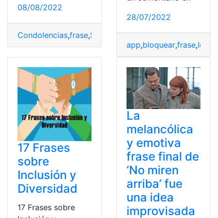
08/08/2022
28/07/2022
Condolencias
,
frase
,
Sentido Pésame
app
,
bloquear
,
frase
,
Ident
La
melancólica
y emotiva
17 Frases
frase final de
sobre
‘No miren
Inclusión y
arriba’ fue
Diversidad
una idea
17 Frases sobre
improvisada