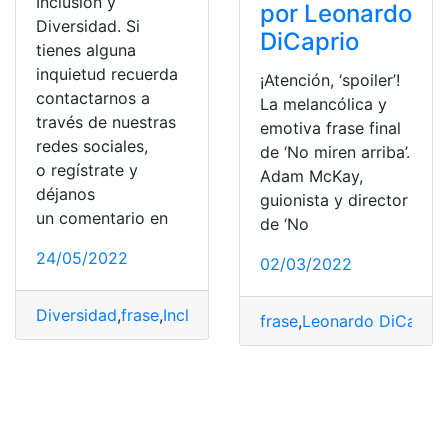
Inclusión y
por Leonardo
Diversidad. Si
DiCaprio
tienes alguna
inquietud recuerda
¡Atención, ‘spoiler’!
contactarnos a
La melancólica y
través de nuestras
emotiva frase final
redes sociales,
de ‘No miren arriba’.
o regístrate y
Adam McKay,
déjanos
guionista y director
un comentario en
de ‘No
24/05/2022
02/03/2022
Diversidad
,
frase
,
Inclusión
,
Noticias
,
Recopilación
frase
,
Leonardo DiCaprio