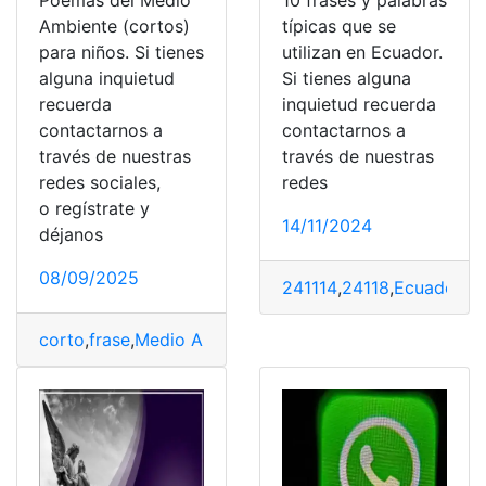
Poemas del Medio
10 frases y palabras
Ambiente (cortos)
típicas que se
para niños. Si tienes
utilizan en Ecuador.
alguna inquietud
Si tienes alguna
recuerda
inquietud recuerda
contactarnos a
contactarnos a
través de nuestras
través de nuestras
redes sociales,
redes
o regístrate y
14/11/2024
déjanos
08/09/2025
241114
,
24118
,
Ecuador
,
fr
corto
,
frase
,
Medio Ambiente
,
niños
,
poemas