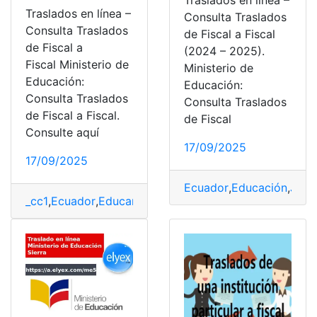
Traslados en línea –
Traslados en línea –
Consulta Traslados
Consulta Traslados
de Fiscal a Fiscal
de Fiscal a
(2024 – 2025).
Fiscal Ministerio de
Ministerio de
Educación:
Educación:
Consulta Traslados
Consulta Traslados
de Fiscal a Fiscal.
de Fiscal
Consulte aquí
17/09/2025
17/09/2025
Ecuador
,
Educación
,
Junt
_cc1
,
Ecuador
,
EducarEcuador
,
estudiante
,
Estudiantes
,
F