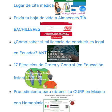
Lugar de cita médica
Envía tu hoja de vida a Almacenes TÍA
BACHILLERES
¿Cómo saber si mi licencia de conducir es legal
en Ecuador? ANT
17 Ejercicios de Orden y Control (en Educación
física)
Procedimiento para obtener tu CURP en México
con Homonimia