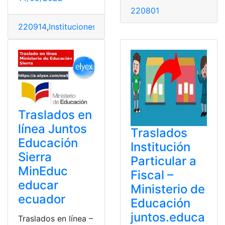
220801
220914
,
Instituciones de Educación Superior
,
Institucio
Traslados en
línea Juntos
Traslados
Educación
Institución
Sierra
Particular a
MinEduc
Fiscal –
educar
Ministerio de
ecuador
Educación
juntos.educa
Traslados en línea –