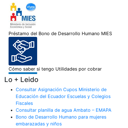
Lo + Leido
Consultar Asignación Cupos Ministerio de
Educación del Ecuador Escuelas y Colegios
Fiscales
Consultar planilla de agua Ambato – EMAPA
Bono de Desarrollo Humano para mujeres
embarazadas y niños