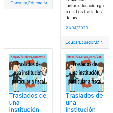
Consulta
,
Educación
,
Educar Ecuador
,
En línea
,
MINED
juntos.educacion.go
b.ec. Los traslados
de una
21/04/2023
EducarEcuador
,
MINEDU
Traslados de
Traslados de
una
una
institución
institución