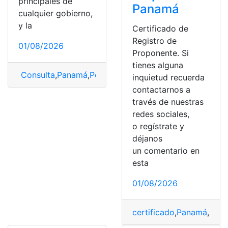
principales de
Panamá
cualquier gobierno,
y la
Certificado de
Registro de
01/08/2026
Proponente. Si
tienes alguna
Consulta
,
Panamá
,
Policía
,
servicio
,
sueldo
inquietud recuerda
contactarnos a
través de nuestras
redes sociales,
o regístrate y
déjanos
un comentario en
esta
01/08/2026
certificado
,
Panamá
,
proc