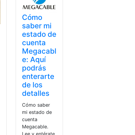
Cómo
saber mi
estado de
cuenta
Megacabl
e: Aquí
podrás
enterarte
l
de los
detalles
Cómo saber
mi estado de
cuenta
Megacable.
Lee y entérate