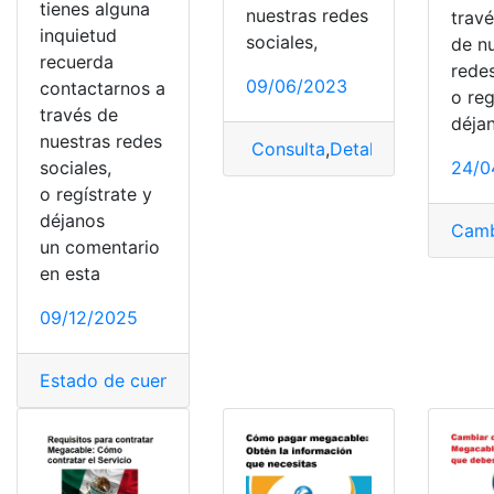
tienes alguna
nuestras redes
trav
inquietud
sociales,
de n
recuerda
redes
09/06/2023
contactarnos a
o reg
través de
déja
nuestras redes
Consulta
,
Detalles
,
Megacable
sociales,
24/0
o regístrate y
déjanos
Camb
un comentario
en esta
09/12/2025
Estado de cuenta
,
Megacable
,
México
,
oficinas
,
Servicio