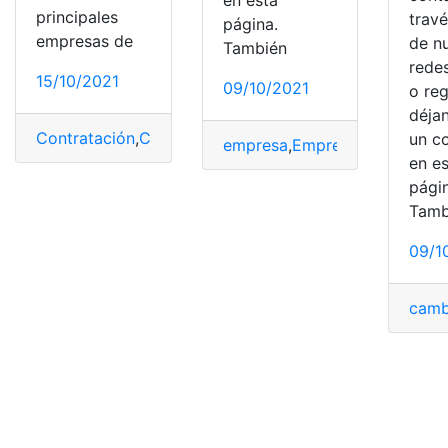
en esta
principales
trav
página.
empresas de
de n
También
redes
15/10/2021
09/10/2021
o reg
déja
Contratación
,
Contratos
,
contratos de cuentas
,
Megaca
un c
empresa
,
Empresas
,
Megacabl
en e
pági
Tamb
09/1
camb