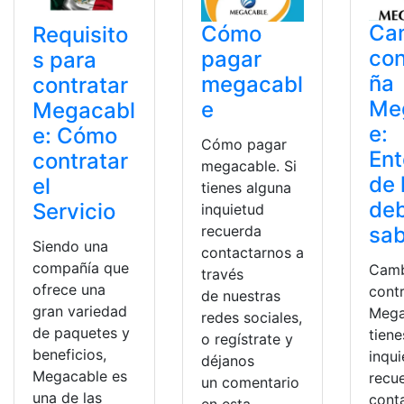
Ca
Cómo
Requisito
con
pagar
s para
ña
megacabl
contratar
Me
e
Megacabl
e:
e: Cómo
Cómo pagar
Ent
contratar
megacable. Si
de 
el
tienes alguna
de
Servicio
inquietud
sa
recuerda
Siendo una
contactarnos a
compañía que
Camb
través
ofrece una
cont
de nuestras
gran variedad
Mega
redes sociales,
de paquetes y
tiene
o regístrate y
beneficios,
inqu
déjanos
Megacable es
recu
un comentario
una de las
cont