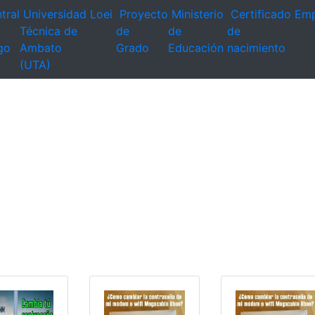
tral
Universidad
Loei
Proyecto
Ministerio
Certificado
Emp
Técnica de
de
de
de
go
Ambato
Grado
Educación
nacimiento
(UTA)