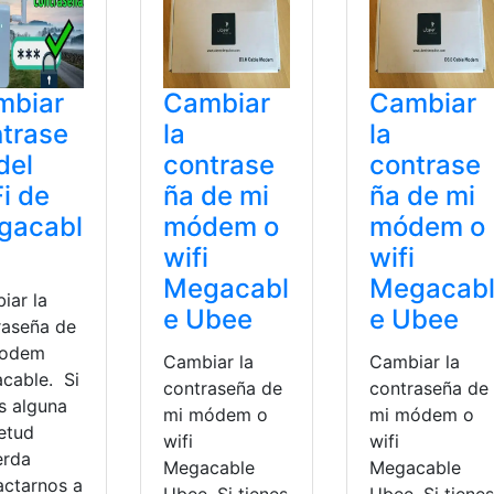
mbiar
Cambiar
Cambiar
trase
la
la
del
contrase
contrase
i de
ña de mi
ña de mi
gacabl
módem o
módem o
wifi
wifi
Megacabl
Megacab
iar la
e Ubee
e Ubee
raseña de
Modem
Cambiar la
Cambiar la
cable. Si
contraseña de
contraseña de
s alguna
mi módem o
mi módem o
ietud
wifi
wifi
erda
Megacable
Megacable
actarnos a
Ubee. Si tienes
Ubee. Si tienes