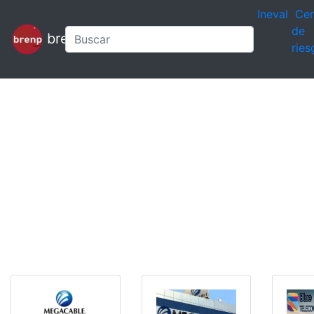
Ineval
Cen
de
brenp
ries