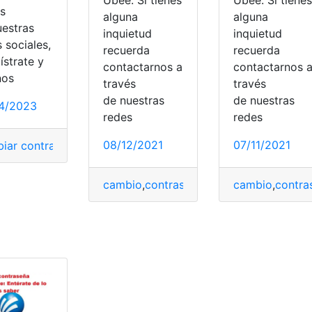
és
alguna
alguna
uestras
inquietud
inquietud
 sociales,
recuerda
recuerda
ístrate y
contactarnos a
contactarnos 
nos
través
través
,
Pago megacable
,
Servicios
,
Servicios en línea
de nuestras
de nuestras
4/2023
redes
redes
08/12/2021
07/11/2021
iar contraseña de Megacable
,
contraseña del WiFi
,
contras
cambio
,
contraseña
,
Módem
cambio
,
ubee
,
,
contra
wifi
s