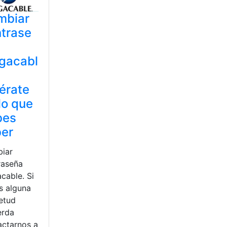
mbiar
trase
gacabl
érate
lo que
bes
ber
iar
raseña
cable. Si
s alguna
ietud
erda
actarnos a