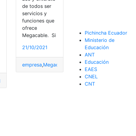
de todos ser
servicios y
funciones que
ofrece
a
Pichincha Ecuador
Megacable. Si
Ministerio de
Educación
21/10/2021
ANT
Educación
eña del WiFi de Megacable
,
WiFi de Megacable
empresa
,
Megacable
,
México
,
Requisitos
,
Servicios
EAES
CNEL
seña
,
Módem
,
ubee
,
wifi
CNT