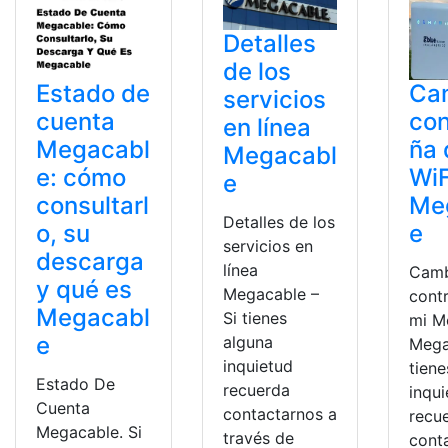
Detalles
de los
Estado de
Ca
servicios
cuenta
con
en línea
Megacabl
ña 
Megacabl
e: cómo
WiF
e
consultarl
Me
Detalles de los
o, su
e
servicios en
descarga
línea
Camb
y qué es
Megacable –
cont
Megacabl
Si tienes
mi 
e
alguna
Mega
inquietud
tiene
Estado De
recuerda
inqu
Cuenta
contactarnos a
recu
Megacable. Si
través de
cont