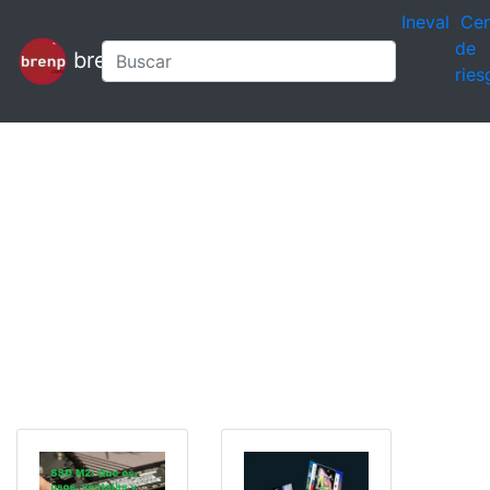
Ineval
Cen
de
brenp
ries