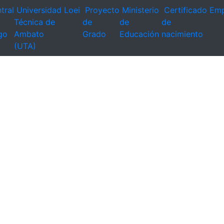
tral
Universidad
Loei
Proyecto
Ministerio
Certificado
Emp
Técnica de
de
de
de
go
Ambato
Grado
Educación
nacimiento
(UTA)