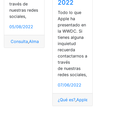
2022
través de
nuestras redes
Todo lo que
sociales,
Apple ha
presentado en
05/08/2022
la WWDC. Si
tienes alguna
Consulta
,
Almacenamiento
,
Recomendaciones
,
SD
,
SSD
,
inquietud
recuerda
contactarnos a
través
de nuestras
redes sociales,
07/06/2022
¿Qué es?
,
Apple
,
Consultas
,
eve