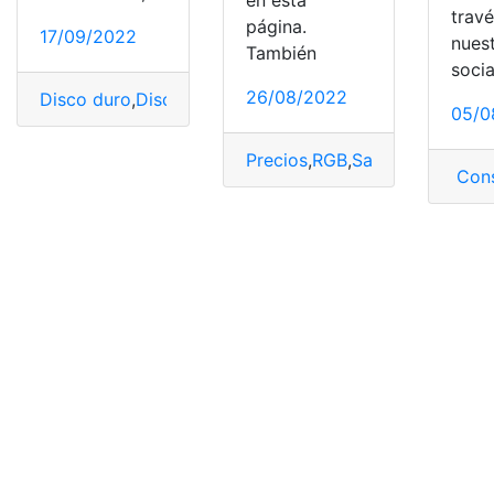
trav
página.
17/09/2022
nues
También
socia
26/08/2022
Disco duro
,
Discos
,
Mejores
,
Revolución
,
SSD
05/0
Precios
,
RGB
,
Samsung
,
SSD
,
Ta
Cons