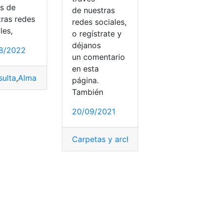
és de
de nuestras
tras redes
redes sociales,
les,
o regístrate y
déjanos
8/2022
un comentario
en esta
maño
,
Velocidad
ulta
,
Almacenamiento
,
Recomendaciones
,
SD
,
SSD
,
Tecnologí
página.
También
20/09/2021
Carpetas y archivos
,
Disco duro
,
Discos
,