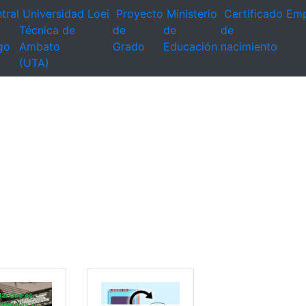
tral
Universidad
Loei
Proyecto
Ministerio
Certificado
Emp
Técnica de
de
de
de
go
Ambato
Grado
Educación
nacimiento
(UTA)