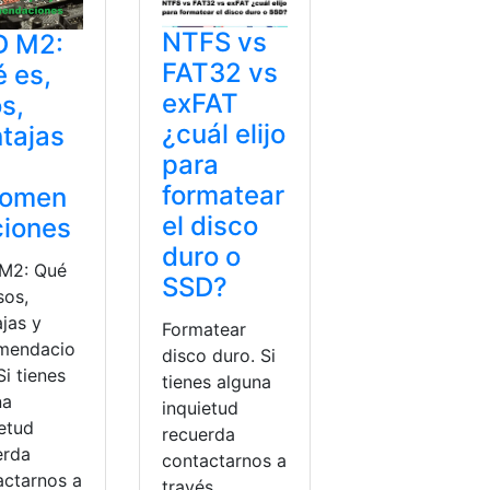
NTFS vs
D M2:
FAT32 vs
 es,
exFAT
s,
¿cuál elijo
tajas
para
formatear
comen
el disco
ciones
duro o
M2: Qué
SSD?
sos,
jas y
Formatear
mendacio
disco duro. Si
Si tienes
tienes alguna
na
inquietud
ietud
recuerda
erda
contactarnos a
actarnos a
través