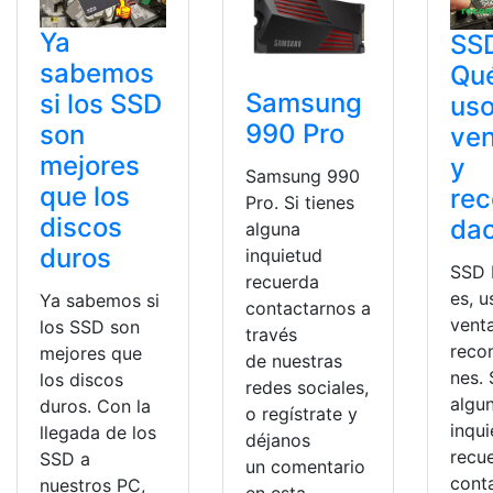
Ya
SS
sabemos
Qué
Samsung
si los SSD
uso
990 Pro
son
ven
mejores
y
Samsung 990
que los
re
Pro. Si tienes
discos
da
alguna
duros
inquietud
SSD 
recuerda
es, u
Ya sabemos si
contactarnos a
venta
los SSD son
través
reco
mejores que
de nuestras
nes. 
los discos
redes sociales,
algu
duros. Con la
o regístrate y
inqu
llegada de los
déjanos
recu
SSD a
un comentario
cont
nuestros PC,
en esta