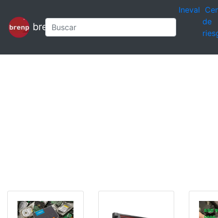
Ineval
Cen
de
brenp
ries