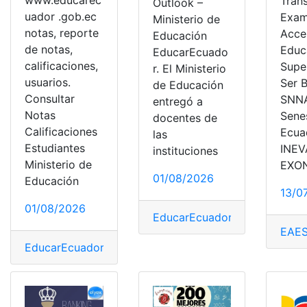
Tran
Outlook –
uador .gob.ec
Exam
Ministerio de
notas, reporte
Acce
Educación
de notas,
Educ
EducarEcuado
calificaciones,
Supe
r. El Ministerio
usuarios.
Ser B
de Educación
Consultar
SNN
entregó a
Notas
Sene
docentes de
Calificaciones
Ecua
las
Estudiantes
INEV
instituciones
Ministerio de
EXO
01/08/2026
Educación
13/0
01/08/2026
EducarEcuador
,
Herramientas
EAE
EducarEcuador
,
Herramientas Ecuador
,
MINEDUC
,
Mini