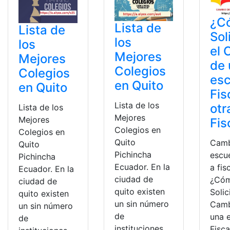
¿C
Lista de
Lista de
Sol
los
los
el 
Mejores
Mejores
de 
Colegios
Colegios
esc
en Quito
en Quito
Fis
Lista de los
otr
Lista de los
Mejores
Mejores
Fis
Colegios en
Colegios en
Quito
Camb
Quito
Pichincha
escue
Pichincha
Ecuador. En la
a fisc
Ecuador. En la
ciudad de
¿Có
ciudad de
quito existen
Solic
quito existen
un sin número
Camb
un sin número
de
una 
de
instituciones
Fisca