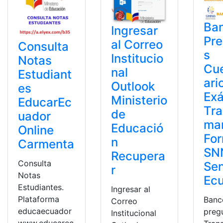
Ba
Ingresar
Pr
al Correo
Consulta
s
Institucio
Notas
Cue
nal
Estudiant
ari
Outlook
es
Ex
Ministerio
EducarEc
Tra
de
uador
ma
Educació
Online
Fo
n
Carmenta
SN
Recupera
Consulta
Se
r
Notas
Ec
Estudiantes.
Ingresar al
Plataforma
Banc
Correo
educaecuador
preg
Institucional
www.educarec