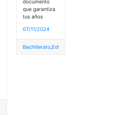
documento
que garantiza
tus años
07/11/2024
Bachillerato
,
Educar Ecuador
,
Ministerio de Educa
r
,
Ministerio de Educación
,
plataforma
,
top2
nacional electoral
,
Consulta
,
Google Play
,
EducarEcuador