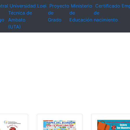
tral
Universidad
Loei
Proyecto
Ministerio
Certificado
Emp
Técnica de
de
de
de
go
Ambato
Grado
Educación
nacimiento
(UTA)