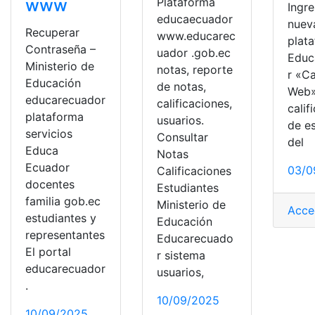
Plataforma
www
Ingre
educaecuador
nuev
Recuperar
www.educarec
plat
Contraseña –
uador .gob.ec
Educ
Ministerio de
notas, reporte
r «C
Educación
de notas,
Web»
educarecuador
calificaciones,
calif
plataforma
usuarios.
de e
servicios
Consultar
del
Educa
Notas
Ecuador
03/0
Calificaciones
docentes
Estudiantes
familia gob.ec
Ministerio de
Acce
estudiantes y
Educación
representantes
Educarecuado
El portal
r sistema
educarecuador
usuarios,
.
10/09/2025
10/09/2025