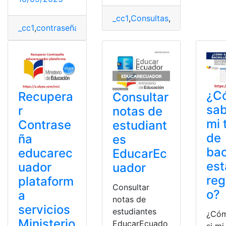
_cc1
,
Consultas
,
Estudiantes
,
He
_cc1
,
contraseña
,
Herramientas Ecuador
,
Ministerio de 
¿C
Recupera
Consultar
sab
r
notas de
mi 
Contrase
estudiant
de
ña
es
bac
educarec
EducarEc
est
uador
uador
reg
plataform
Consultar
o?
a
notas de
servicios
estudiantes
¿Cóm
Ministerio
EducarEcuado