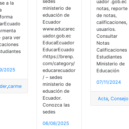
sedes
uador .gob.ec
se a la
ministerio de
notas, reporte
a
eduación de
de notas,
aforma
Ecuador
calificaciones,
arEcuado
www.educarec
usuarios.
armenta
uador.gob.ec
Consultar
 para ver
EducaEcuador
Notas
icaciones
EducarEcuado
Calificaciones
studiantes
rhttps://brenp.
Estudiantes
com/category/
Ministerio de
9/2025
educarecuador
Educación
/ – sedes
07/11/2024
ministerio de
der
,
carmenta
,
Consultas
,
Ecuador
,
Educación
,
EducarEcuado
eduación de
Ecuador.
Acta
,
Consejo 
Conozca las
sedes
06/08/2025