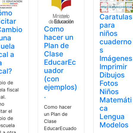
ómo
Caratulas
icitar
para
Como
Cambio
niños
hacer un
una
cuaderno
Plan de
uela
s
Clase
cal a
Imágenes
EducarEc
a
Imprimir
uador
cal?
Dibujos
(con
Fotos
io de
ejemplos)
la fiscal
Niños
.
al.
Matemáti
mo
Como hacer
ca
itar el
un Plan de
Lengua
io de
Clase
Modelos
escuela
EducarEcuado
l a otra