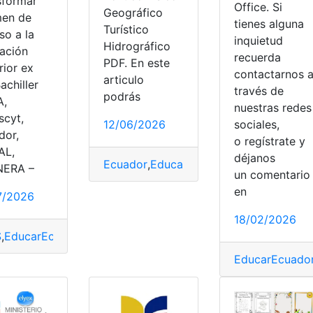
sformar
Office. Si
Geográfico
en de
tienes alguna
Turístico
so a la
inquietud
Hidrográfico
ación
recuerda
PDF. En este
rior ex
contactarnos 
articulo
achiller
través de
podrás
A,
nuestras redes
scyt,
12/06/2026
sociales,
dor,
o regístrate y
AL,
déjanos
Ecuador
,
EducarEcuador
,
Mapa del Ecua
NERA –
un comentari
en
7/2026
18/02/2026
 Ecuador
,
MINEDUC
,
Ministerio de Educación
,
MinisterioEduc
S
,
EducarEcuador
,
Herramientas Ecuador
,
Ser Bachiller
,
Transf
sterio de Educación
,
MinisterioEducación
EducarEcuado