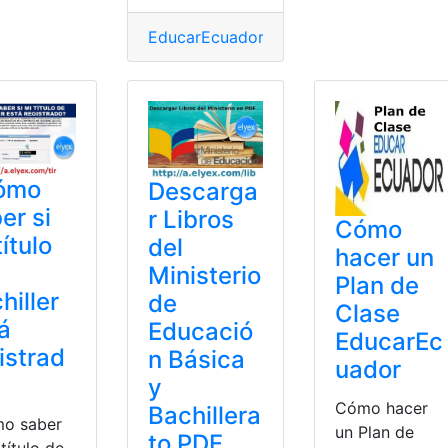
rramientas Ecuador
,
Ministerio de Educación
,
Notas
,
top1
EducarEcuador
,
Herramientas Ecuador
,
Educación
,
top1
ómo
Descarga
er si
r Libros
Cómo
título
del
hacer un
Ministerio
Plan de
hiller
de
Clase
á
Educació
EducarEc
istrad
n Básica
uador
y
Cómo hacer
Bachillera
o saber
un Plan de
to PDF