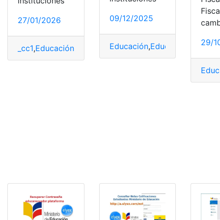
instituciones
Fisca
09/12/2025
27/01/2026
camb
29/1
Educación
,
EducarEcuador
,
He
_cc1
,
Educación
,
EducarEcuador
,
Herramientas Ecuador
,
Educ