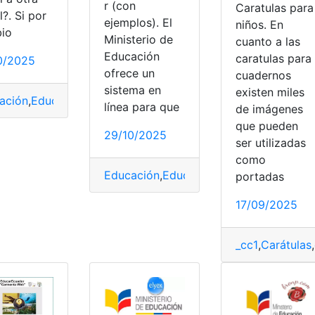
r (con
Caratulas para
l?. Si por
ejemplos). El
niños. En
io
Ministerio de
cuanto a las
Educación
caratulas para
0/2025
rramientas Ecuador
,
Ministerio de Educación
,
top1
,
top2
Ministerio de Educación
,
top1
ofrece un
cuadernos
sistema en
existen miles
ación
,
Educación básica
,
Educación General Básica
,
Educació
línea para que
de imágenes
que pueden
29/10/2025
ser utilizadas
como
Educación
,
EducarEcuador
,
Herramienta
portadas
17/09/2025
_cc1
,
Carátulas
,