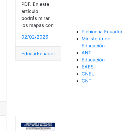
PDF. En este
articulo
podrás mirar
los mapas con
a
Pichincha Ecuador
02/02/2026
Ministerio de
Educación
ANT
EducarEcuador
,
Mapa del Ecuador
,
Mapa Físico
,
Ma
Educación
EAES
dor
,
Mapa Físico
,
Mapa Geográfico
,
Mapa Político
,
Mapas
,
top
o
CNEL
CNT
ación
ormar
,
Universidad
r
,
Herramientas Ecuador
,
MINEDUC
,
Ministerio de Educación
,