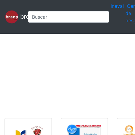
Ineval
Cen
de
brenp
ries