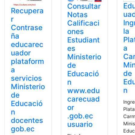
Ed
Consultar
Recupera
uad
Notas
r
Ing
Calificaci
Contrase
la
ones
ña
Pla
Estudiant
educarec
a
es
uador
Ca
Ministerio
plataform
Min
de
a
de
Educació
servicios
Ed
n
Ministerio
n
www.edu
de
carecuad
Ingre
Educació
or
Plat
n
.gob.ec
Carm
docentes
usuario
Minis
gob.ec
Educ