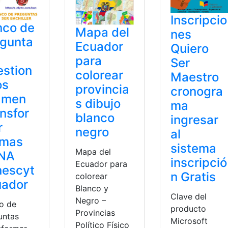
Inscripcio
nco de
Mapa del
nes
egunta
Ecuador
Quiero
para
Ser
stion
colorear
Maestro
os
provincia
cronogra
ámen
s dibujo
ma
nsfor
blanco
ingresar
r
negro
al
rmas
sistema
Mapa del
NA
inscripció
Ecuador para
nescyt
n Gratis
colorear
uador
Blanco y
Clave del
Negro –
o de
producto
Provincias
untas
Microsoft
Político Físico