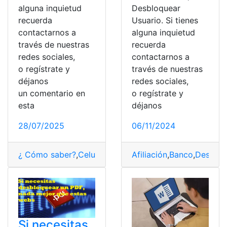
alguna inquietud
Desbloquear
recuerda
Usuario. Si tienes
contactarnos a
alguna inquietud
través de nuestras
recuerda
redes sociales,
contactarnos a
o regístrate y
través de nuestras
déjanos
redes sociales,
un comentario en
o regístrate y
esta
déjanos
28/07/2025
06/11/2024
¿ Cómo saber?
,
Celular
,
Desbloquear
Afiliación
,
Iphone
,
Banco
,
Mexico
,
Desbloq
,
op
Si necesitas