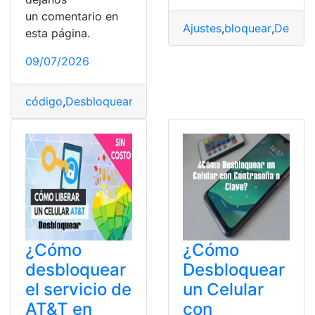
un comentario en
Ajustes
,
bloquear
,
Desblo
esta página.
09/07/2026
código
,
Desbloquear
,
México
,
movistar
,
SIM
,
Tarjeta SIM
,
¿Cómo
¿Cómo
desbloquear
Desbloquear
el servicio de
un Celular
AT&T en
con