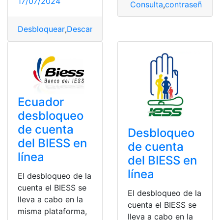
17/07/2024
Consulta
,
contraseña
,
De
Desbloquear
,
Descargar
,
descargas
,
Funciones
,
Google
,
G
Ecuador
desbloqueo
de cuenta
Desbloqueo
del BIESS en
de cuenta
línea
del BIESS en
línea
El desbloqueo de la
cuenta el BIESS se
El desbloqueo de la
lleva a cabo en la
cuenta el BIESS se
misma plataforma,
lleva a cabo en la