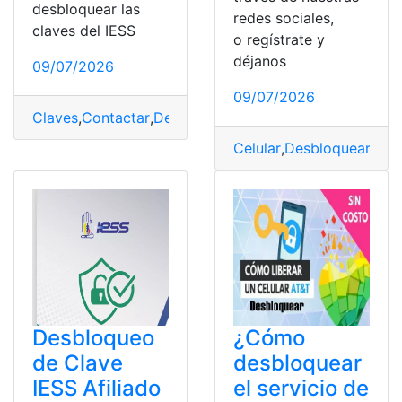
desbloquear las
redes sociales,
claves del IESS
o regístrate y
déjanos
09/07/2026
09/07/2026
Claves
,
Contactar
,
Desbloquear
,
IESS
,
Skype
Celular
,
Desbloquear
,
Serv
Desbloqueo
¿Cómo
de Clave
desbloquear
IESS Afiliado
el servicio de