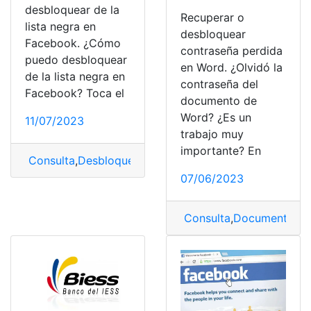
desbloquear de la
Recuperar o
lista negra en
desbloquear
Facebook. ¿Cómo
contraseña perdida
puedo desbloquear
en Word. ¿Olvidó la
de la lista negra en
contraseña del
Facebook? Toca el
documento de
Word? ¿Es un
11/07/2023
trabajo muy
importante? En
Consulta
,
Desbloquear
,
Facebook
,
lista
,
Lista negra
,
neg
07/06/2023
Consulta
,
Documento W