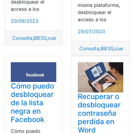
desbloquear el
misma plataforma,
acceso a los
desbloquear el
acceso a los
20/09/2023
29/07/2023
Consulta
,
BIESS
,
cuenta
,
Desbloqueos
Consulta
,
BIESS
,
cuenta
,
D
Cómo puedo
desbloquear
Recuperar o
de la lista
desbloquear
negra en
contraseña
Facebook
perdida en
Word
Cómo puedo