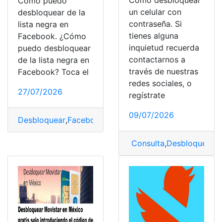
Cómo desbloquear
Cómo puedo
un celular con
desbloquear de la
contraseña. Si
lista negra en
tienes alguna
Facebook. ¿Cómo
inquietud recuerda
puedo desbloquear
contactarnos a
de la lista negra en
través de nuestras
Facebook? Toca el
redes sociales, o
27/07/2026
regístrate
09/07/2026
Desbloquear
,
Facebook
,
Lista negra
,
listas
,
Noticias
Consulta
,
Desbloquear
,
D