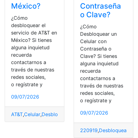
México?
Contraseña
o Clave?
¿Cómo
desbloquear el
¿Cómo
servicio de AT&T en
Desbloquear un
México? Si tienes
Celular con
alguna inquietud
Contraseña o
recuerda
Clave? Si tienes
contactarnos a
alguna inquietud
través de nuestras
recuerda
redes sociales,
contactarnos a
o regístrate y
través de nuestras
redes sociales,
09/07/2026
o regístrate y
09/07/2026
AT&T
,
Celular
,
Desbloquear
,
MÈXICO
,
Servicios
220919
,
Desbloquear