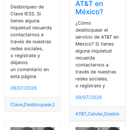
AT&T en
Desbloqueo de
México?
Clave IESS. Si
tienes alguna
¿Cómo
inquietud recuerda
desbloquear el
contactarnos a
servicio de AT&T en
través de nuestras
México? Si tienes
redes sociales,
alguna inquietud
o regístrate y
recuerda
déjanos
contactarnos a
un comentario en
través de nuestras
esta página
redes sociales,
o regístrate y
09/07/2026
09/07/2026
Clave
,
Desbloquear
,
Desbloqueos
,
IESS
,
recuperar
,
Requis
AT&T
,
Celular
,
Desbloquea