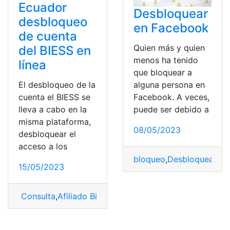
Ecuador
Desbloquear
desbloqueo
en Facebook
de cuenta
Quien más y quien
del BIESS en
menos ha tenido
línea
que bloquear a
El desbloqueo de la
alguna persona en
cuenta el BIESS se
Facebook. A veces,
lleva a cabo en la
puede ser debido a
misma plataforma,
08/05/2023
desbloquear el
acceso a los
bloqueo
,
Desbloquear
,
Fa
15/05/2023
Consulta
,
Afiliado Biess
,
BIESS
,
cuenta
,
Desbloqueos
,
Ec