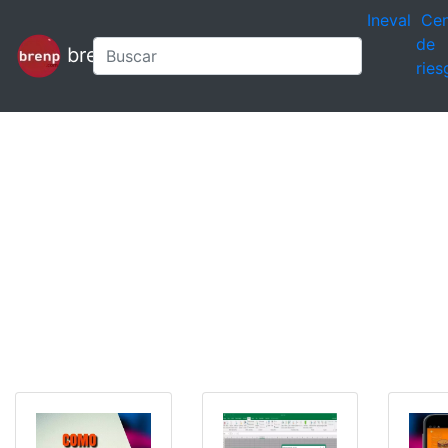
Ineval
Cen
de
brenp
ries