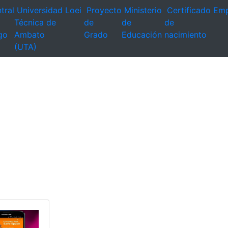
tral
Universidad
Loei
Proyecto
Ministerio
Certificado
Emp
Técnica de
de
de
de
go
Ambato
Grado
Educación
nacimiento
(UTA)