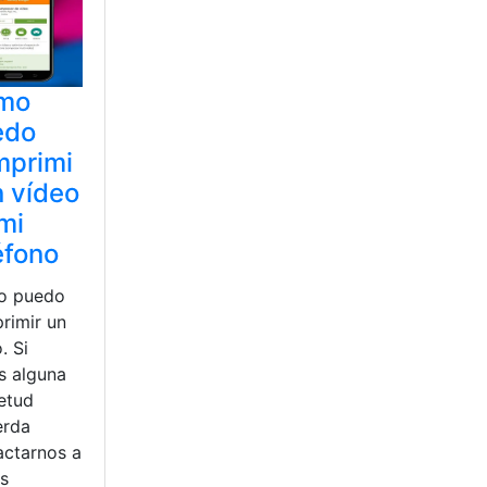
mo
edo
mprimi
n vídeo
mi
éfono
o puedo
rimir un
. Si
s alguna
ietud
erda
actarnos a
és