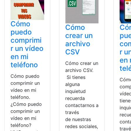
Cómo
Cómo
Có
puedo
crear un
pu
comprimi
archivo
co
r un vídeo
CSV
r u
en mi
en 
Cómo crear un
teléfono
tel
archivo CSV.
Cómo puedo
Si tienes
Cóm
comprimir un
alguna
comp
vídeo en mi
inquietud
vídeo
teléfono.
recuerda
tiene
¿Cómo puedo
contactarnos a
inqu
comprimir un
través
recu
vídeo en mi
de nuestras
cont
teléfono?
redes sociales,
trav