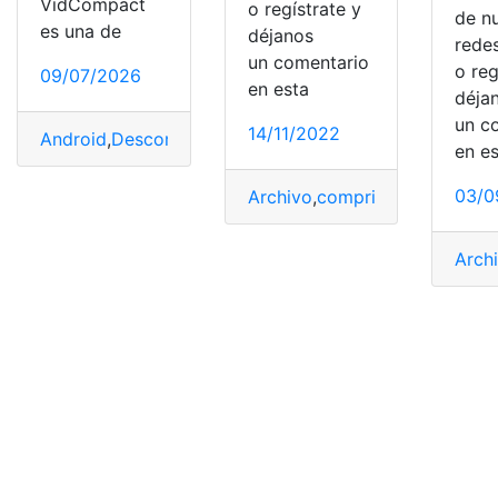
VidCompact
o regístrate y
de n
es una de
déjanos
redes
un comentario
o reg
09/07/2026
en esta
déja
un c
14/11/2022
Android
,
Descomprimir
,
Popular
,
Teléfono
,
Vídeos
en e
03/0
Archivo
,
comprimir
,
Imagen
,
ser
Arch