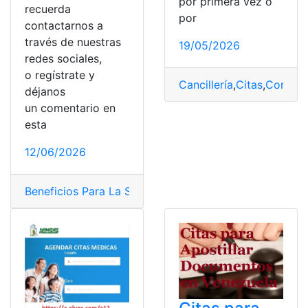
por primera vez o
recuerda
por
contactarnos a
través de nuestras
19/05/2026
redes sociales,
o regístrate y
Cancillería
,
Citas
,
Consult
déjanos
un comentario en
esta
12/06/2026
Beneficios Para La Salud
,
Citas
,
citas IESS
,
citas médica