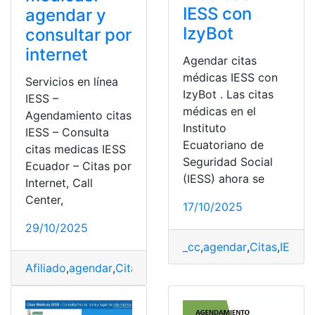
IESS con
agendar y
IzyBot
consultar por
internet
Agendar citas
médicas IESS con
Servicios en línea
IzyBot . Las citas
IESS –
médicas en el
Agendamiento citas
Instituto
IESS – Consulta
Ecuatoriano de
citas medicas IESS
Seguridad Social
Ecuador – Citas por
(IESS) ahora se
Internet, Call
Center,
17/10/2025
29/10/2025
_cc
,
agendar
,
Citas
,
IESS
,
I
Afiliado
,
agendar
,
Cita médica
,
Citas
,
IESS