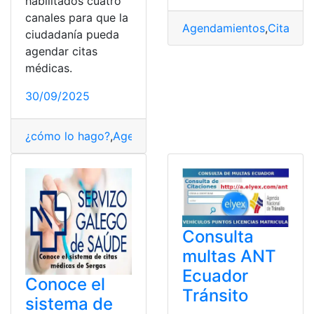
habilitados cuatro
canales para que la
Agendamientos
,
Cita mé
ciudadanía pueda
agendar citas
médicas.
30/09/2025
¿cómo lo hago?
,
Agendamientos
,
citas médicas
,
Consul
Consulta
multas ANT
Ecuador
Conoce el
Tránsito
sistema de