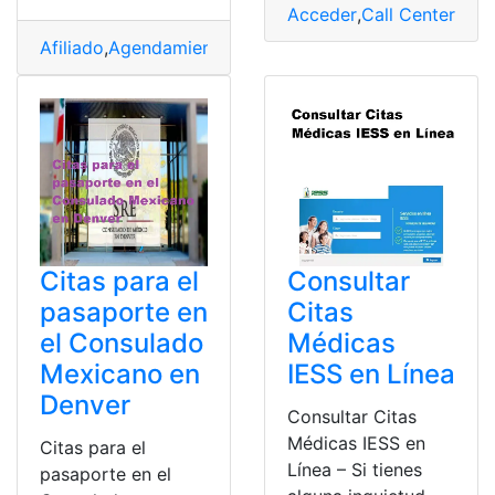
Acceder
,
Call Center
,
Con
Afiliado
,
Agendamientos
,
Cita médica
,
IESS
,
Internet
,
Tur
Citas para el
Consultar
pasaporte en
Citas
el Consulado
Médicas
Mexicano en
IESS en Línea
Denver
Consultar Citas
Médicas IESS en
Citas para el
Línea – Si tienes
pasaporte en el