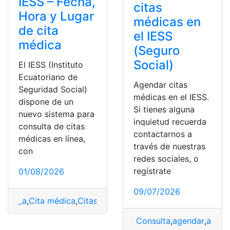
IESS – Fecha,
citas
Hora y Lugar
médicas en
de cita
el IESS
médica
(Seguro
Social)
El IESS (Instituto
Ecuatoriano de
Agendar citas
Seguridad Social)
médicas en el IESS.
dispone de un
Si tienes alguna
nuevo sistema para
inquietud recuerda
consulta de citas
contactarnos a
médicas en línea,
través de nuestras
con
redes sociales, o
regístrate
01/08/2026
09/07/2026
_a
,
Cita médica
,
Citas
,
Consultas
,
Ecuador
,
Herramientas
Consulta
,
agendar
,
agend