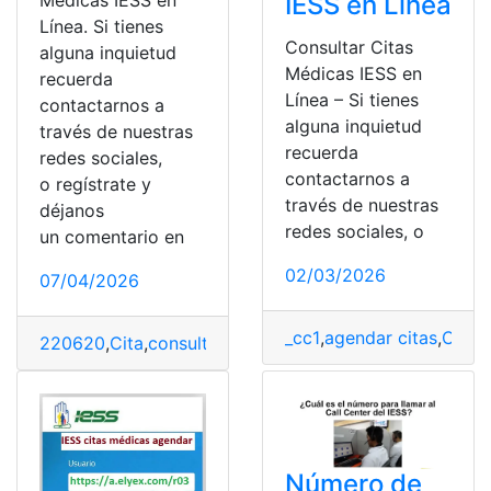
IESS en Línea
Médicas IESS en
Línea. Si tienes
Consultar Citas
alguna inquietud
Médicas IESS en
recuerda
Línea – Si tienes
contactarnos a
alguna inquietud
través de nuestras
recuerda
redes sociales,
contactarnos a
o regístrate y
través de nuestras
déjanos
redes sociales, o
un comentario en
02/03/2026
07/04/2026
_cc1
,
agendar citas
,
Citas
,
220620
,
Cita
,
consultar
,
IESS
,
Línea
,
Médicas
Número de