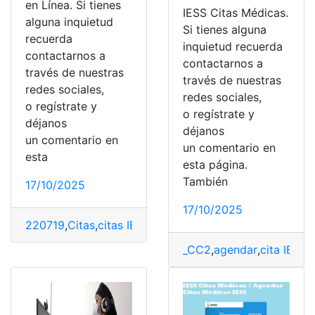
en Línea. Si tienes
IESS Citas Médicas.
alguna inquietud
Si tienes alguna
recuerda
inquietud recuerda
contactarnos a
contactarnos a
través de nuestras
través de nuestras
redes sociales,
redes sociales,
o regístrate y
o regístrate y
déjanos
déjanos
un comentario en
un comentario en
esta
esta página.
También
17/10/2025
17/10/2025
220719
,
Citas
,
citas IESS
,
Consulta
,
En línea
,
Solicitar Cit
_CC2
,
agendar
,
cita IESS
,