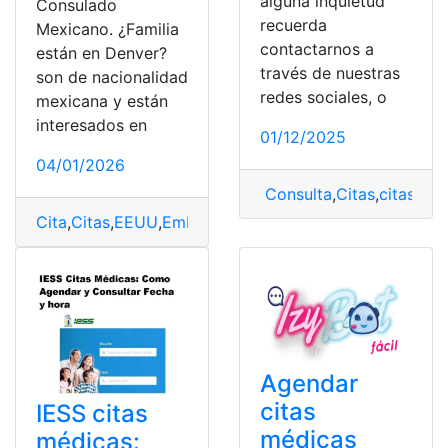
alguna inquietud
Consulado
recuerda
Mexicano. ¿Familia
contactarnos a
están en Denver?
través de nuestras
son de nacionalidad
redes sociales, o
mexicana y están
interesados en
01/12/2025
04/01/2026
Consulta
,
Citas
,
citas IES
Cita
,
Citas
,
EEUU
,
Embajada
,
México
Agendar
citas
IESS citas
médicas
médicas: