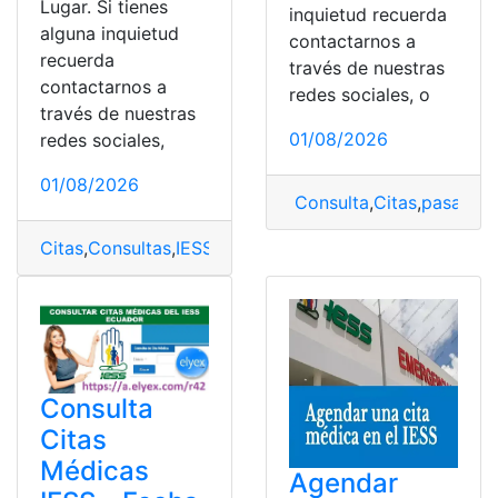
Lugar. Si tienes
inquietud recuerda
alguna inquietud
contactarnos a
recuerda
través de nuestras
contactarnos a
redes sociales, o
través de nuestras
01/08/2026
redes sociales,
01/08/2026
Consulta
,
Citas
,
pasapor
Citas
,
Consultas
,
IESS
,
Instituto de Seguridad Social
,
Med
Consulta
Citas
Médicas
Agendar