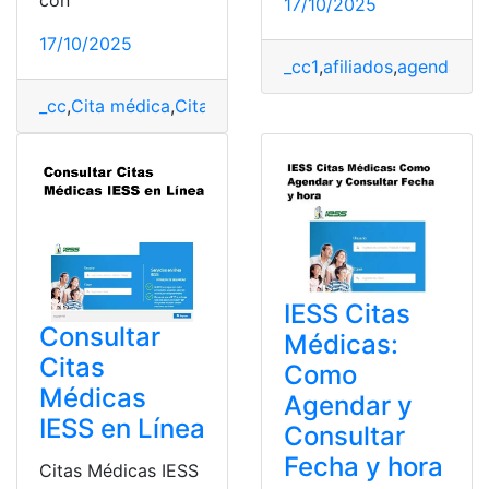
17/10/2025
17/10/2025
_cc1
,
afiliados
,
agendamie
_cc
,
Cita médica
,
Citas
,
Consultas
,
Ecuador
,
Herramienta
IESS Citas
Consultar
Médicas:
Citas
Como
Médicas
Agendar y
IESS en Línea
Consultar
Fecha y hora
Citas Médicas IESS