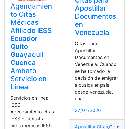
Citas para
Agendamien
Apostillar
to Citas
Documentos
Médicas
en
Afiliado IESS
Venezuela
Ecuador
Citas para
Quito
Apostillar
Guayaquil
Documentos en
Cuenca
Venezuela. Cuando
Ambato
se ha tomado la
Servicio en
decisión de emigrar
a cualquier país
Línea
desde Venezuela,
Servicios en línea
una
IESS –
27/04/2026
Agendamiento citas
IESS – Consulta
citas medicas IESS
Apostillar
,
Citas
,
Consulta