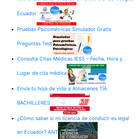
Ecuador
Pruebas Psicométricas Simulador Gratis
Preguntas Test
Consulta Citas Médicas IESS – Fecha, Hora y
Lugar de cita médica
Envía tu hoja de vida a Almacenes TÍA
BACHILLERES
¿Cómo saber si mi licencia de conducir es legal
en Ecuador? ANT