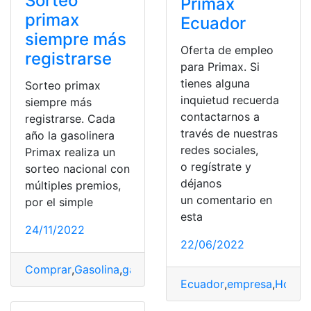
Sorteo
Primax
primax
Ecuador
siempre más
Oferta de empleo
registrarse
para Primax. Si
tienes alguna
Sorteo primax
inquietud recuerda
siempre más
contactarnos a
registrarse. Cada
través de nuestras
año la gasolinera
redes sociales,
Primax realiza un
o regístrate y
sorteo nacional con
déjanos
múltiples premios,
un comentario en
por el simple
esta
24/11/2022
22/06/2022
Comprar
,
Gasolina
,
gasolinera
,
Primax
,
Sorteo
,
sorteos
Ecuador
,
empresa
,
Hoja d