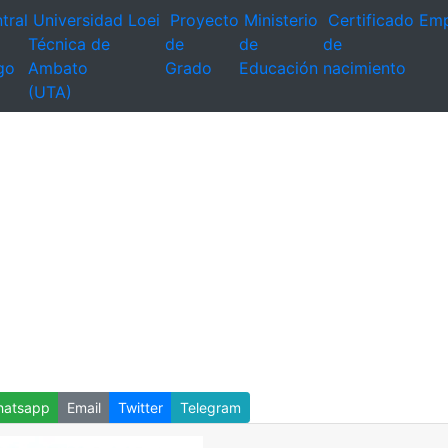
tral
Universidad
Loei
Proyecto
Ministerio
Certificado
Emp
Técnica de
de
de
de
go
Ambato
Grado
Educación
nacimiento
(UTA)
atsapp
Email
Twitter
Telegram