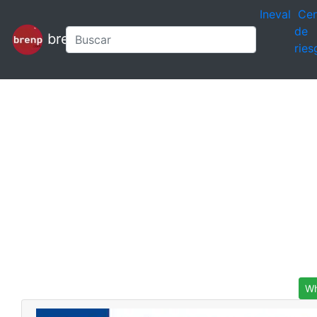
Ineval
Cen
de
brenp
ries
Wh