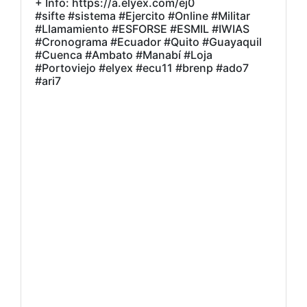
+ Info: https://a.elyex.com/ej0
#sifte #sistema #Ejercito #Online #Militar
#Llamamiento #ESFORSE #ESMIL #IWIAS
#Cronograma #Ecuador #Quito #Guayaquil
#Cuenca #Ambato #Manabí #Loja
#Portoviejo #elyex #ecu11 #brenp #ado7
#ari7