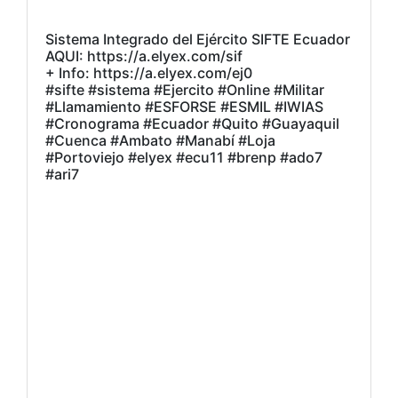
Sistema Integrado del Ejército SIFTE Ecuador
AQUI: https://a.elyex.com/sif
+ Info: https://a.elyex.com/ej0
#sifte #sistema #Ejercito #Online #Militar
#Llamamiento #ESFORSE #ESMIL #IWIAS
#Cronograma #Ecuador #Quito #Guayaquil
#Cuenca #Ambato #Manabí #Loja
#Portoviejo #elyex #ecu11 #brenp #ado7
#ari7