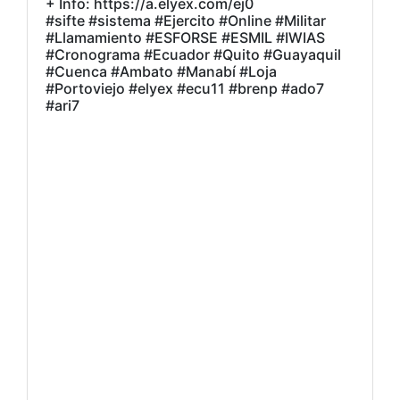
+ Info: https://a.elyex.com/ej0
#sifte #sistema #Ejercito #Online #Militar
#Llamamiento #ESFORSE #ESMIL #IWIAS
#Cronograma #Ecuador #Quito #Guayaquil
#Cuenca #Ambato #Manabí #Loja
#Portoviejo #elyex #ecu11 #brenp #ado7
#ari7