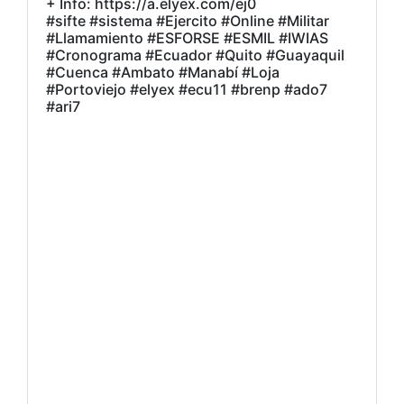
+ Info: https://a.elyex.com/ej0
#sifte #sistema #Ejercito #Online #Militar
#Llamamiento #ESFORSE #ESMIL #IWIAS
#Cronograma #Ecuador #Quito #Guayaquil
#Cuenca #Ambato #Manabí #Loja
#Portoviejo #elyex #ecu11 #brenp #ado7
#ari7