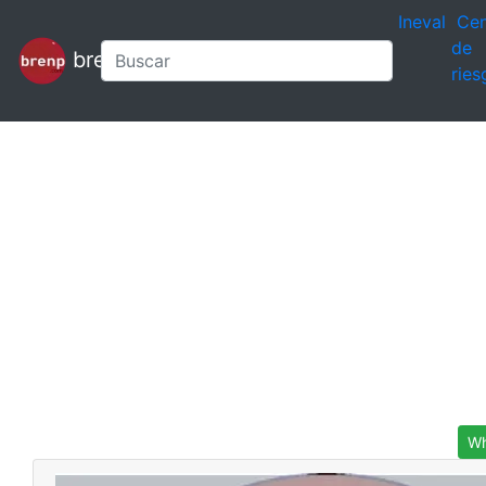
Ineval
Cen
de
brenp
ries
Wh