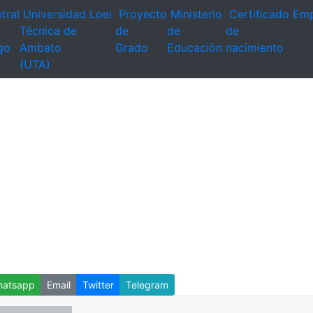
tral
Universidad
Loei
Proyecto
Ministerio
Certificado
Emp
Técnica de
de
de
de
go
Ambato
Grado
Educación
nacimiento
(UTA)
atsapp
Email
Twitter
Telegram