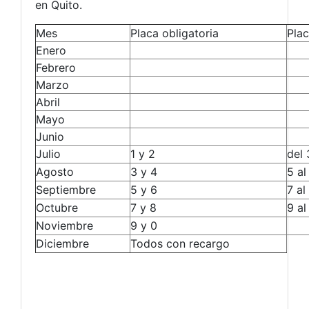
en Quito.
Mes
Placa obligatoria
Plac
Enero
Febrero
Marzo
Abril
Mayo
Junio
Julio
1 y 2
del 
Agosto
3 y 4
5 al
Septiembre
5 y 6
7 al
Octubre
7 y 8
9 al
Noviembre
9 y 0
Diciembre
Todos con recargo