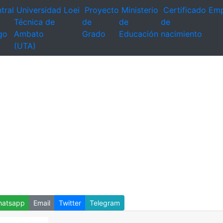
tral
Universidad
Loei
Proyecto
Ministerio
Certificado
Emp
Técnica de
de
de
de
go
Ambato
Grado
Educación
nacimiento
(UTA)
atsapp
Email
Twitter
Telegram