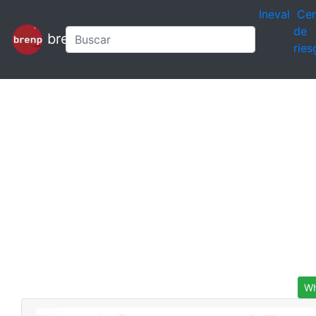
Ineval
Cen
de
brenp
ries
Wh