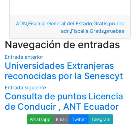
ADN
,
Físcalia General del Estado
,
Gratis
,
prueba
,
Requi
adn
,
Fiscalía
,
Gratis
,
pruebas
Navegación de entradas
Entrada anterior
Universidades Extranjeras
reconocidas por la Senescyt
Entrada siguiente
Consulta de puntos Licencia
de Conducir , ANT Ecuador
Whatsapp
Email
Twitter
Telegram