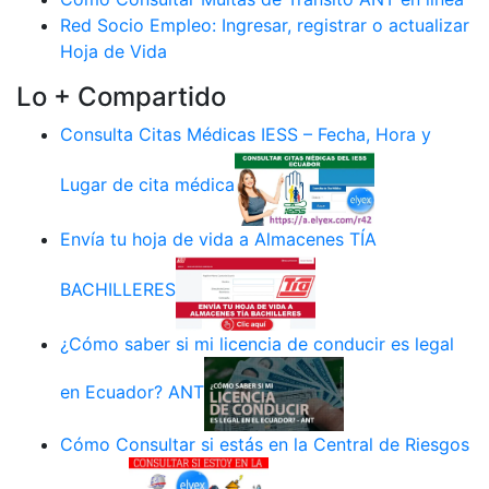
Red Socio Empleo: Ingresar, registrar o actualizar
Hoja de Vida
Lo + Compartido
Consulta Citas Médicas IESS – Fecha, Hora y
Lugar de cita médica
Envía tu hoja de vida a Almacenes TÍA
BACHILLERES
¿Cómo saber si mi licencia de conducir es legal
en Ecuador? ANT
Cómo Consultar si estás en la Central de Riesgos