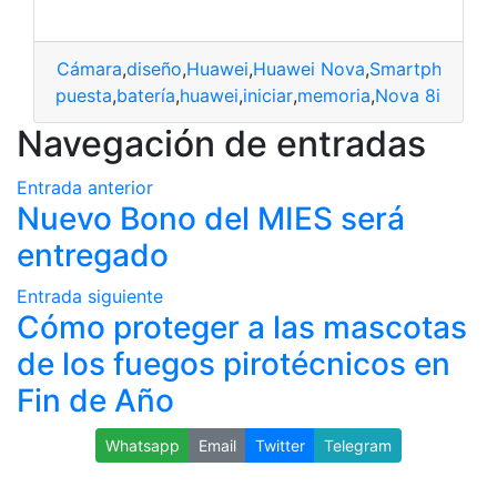
Cámara
,
diseño
,
Huawei
,
Huawei Nova
,
Smartphone
,
Te
apuesta
,
batería
,
huawei
,
iniciar
,
memoria
,
Nova 8i
Navegación de entradas
Entrada anterior
Nuevo Bono del MIES será
entregado
Entrada siguiente
Cómo proteger a las mascotas
de los fuegos pirotécnicos en
Fin de Año
Whatsapp
Email
Twitter
Telegram