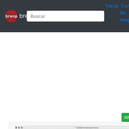
Ineval
Cen
de
brenp
ries
Wh