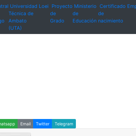
tral
Universidad
Loei
Proyecto
Ministerio
Certificado
Emp
Técnica de
de
de
de
go
Ambato
Grado
Educación
nacimiento
(UTA)
atsapp
Email
Twitter
Telegram