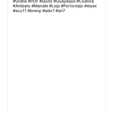
#Gratis #PDF #Quito #Guayaquil #Cuenca
#Ambato #Manabí #Loja #Portoviejo #elyex
#ecu11 #brenp #ado7 #ari7