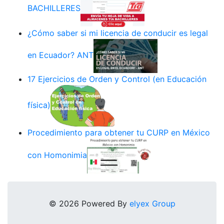
BACHILLERES
¿Cómo saber si mi licencia de conducir es legal
en Ecuador? ANT
17 Ejercicios de Orden y Control (en Educación
física)
Procedimiento para obtener tu CURP en México
con Homonimia
© 2026 Powered By
elyex Group