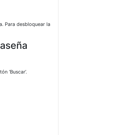
ma. Para desbloquear la
raseña
ón ‘Buscar’.