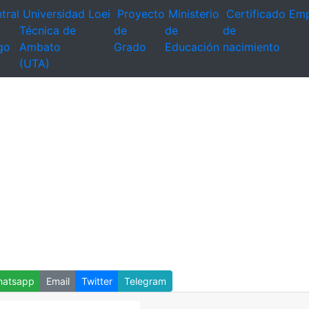
tral
Universidad
Loei
Proyecto
Ministerio
Certificado
Emp
Técnica de
de
de
de
go
Ambato
Grado
Educación
nacimiento
(UTA)
atsapp
Email
Twitter
Telegram