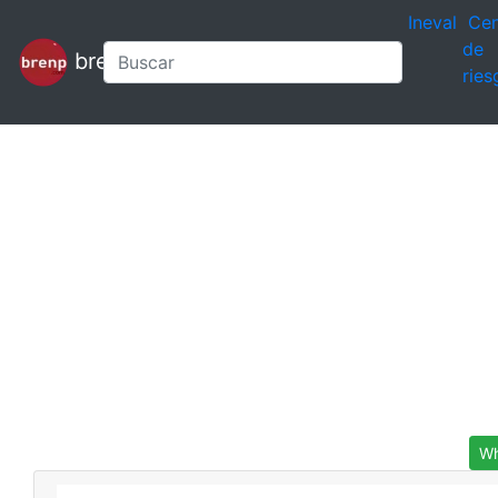
Ineval
Cen
de
brenp
ries
Wh