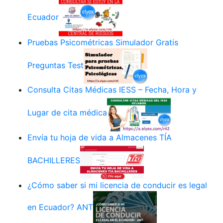
Ecuador
Pruebas Psicométricas Simulador Gratis
Preguntas Test
Consulta Citas Médicas IESS – Fecha, Hora y
Lugar de cita médica
Envía tu hoja de vida a Almacenes TÍA
BACHILLERES
¿Cómo saber si mi licencia de conducir es legal
en Ecuador? ANT