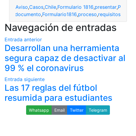
Aviso
,
Casos
,
Chile
,
Formulario 1816
,
presentar
,
Proces
Cédula
,
documento
,
Formulario1816
,
proceso
,
requisitos
Navegación de entradas
Entrada anterior
Desarrollan una herramienta
segura capaz de desactivar al
99 % el coronavirus
Entrada siguiente
Las 17 reglas del fútbol
resumida para estudiantes
Whatsapp
Email
Twitter
Telegram